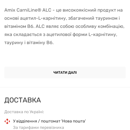
Amix CarniLine® ALC - це високоякісний продукт на
основі ацетил-L-карнітину, збагачений таурином і
вітаміном B6. ALC являє собою особливу комбінацію,
яка складається з ацетилової форми L-карнітину,
таурину і вітаміну B6.
Ацетил L-карнітин набагато ефективніший, ніж
ЧИТАТИ ДАЛІ
звичайна форма L-карнітину. Ацетил-L-карнітин
відіграє ключову роль у метаболізмі жирів, їхньому
використанні як джерела енергії та транспортуванні
ДОСТАВКА
в мітохондрії. Ацетильована форма L-карнітину
може бути значно ефективнішою, ніж звичайний L-
Доставка по Україні:
карнітин.
У відділення / поштомат 'Нова пошта'
За тарифами перевізника