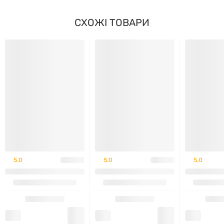
Підходить для використання під час схуднення
СХОЖІ ТОВАРИ
Не містить стимуляторів
Рекомендації щодо прийому:
Приймати по 1-2 капсули за 30-45 хвилин до
тренування. У не тренувальний день приймайте 1-2
капсули перед сніданком.
5.0
5.0
5.0