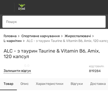
Головна
Спортивне харчування
Жироспалювачі
L-карнітин
ALC - з таурин Taurine & Vitamin B6, Amix, 120 капс
ALC - з таурин Taurine & Vitamin B6, Amix,
120 капсул
0.0
КОД ТОВАРУ:
Залишити відгук
819284
Товар
Опис
Характеристики
Відгуки
Доставка