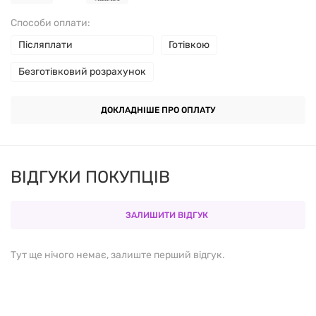
сніданком.
Способи оплати:
Післяплати
Готівкою
Безготівковий розрахунок
Переваги:
ДОКЛАДНІШЕ ПРО ОПЛАТУ
Підвищує фізичну та розумову працездатність
ВІДГУКИ ПОКУПЦІВ
Прискорює процес схуднення
ЗАЛИШИТИ ВІДГУК
Прискорює регенерацію
Позитивно впливає на серце і кров
Тут ще нічого немає, залиште перший відгук.
Продукт високої якості