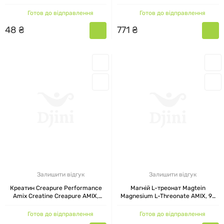
апельсин
КАТАЛОГ ТОВАРІВ AMIX
Готов до відправлення
Готов до відправлення
48
₴
771
₴
Продукція Амікс Нутришн насичена:
починаючи від назв, формул, закінчуючи
фасуванням, смаками. На офіційному сайті ви
можете знайти:
Передтренувальні комплекси
(amix kre
alkalyn)
Післятренувальні комплекси
Протеїн
amix nutrition
Залишити відгук
Залишити відгук
Креатин Creapure Performance
Магній L-треонат Magtein
Вуглеводи
,
гейнери
Amix Creatine Creapure AMIX,
Magnesium L-Threonate AMIX, 90
мультисмак, 60 жувальних
веган капсул
таблеток
Амінокислоти
Готов до відправлення
Готов до відправлення