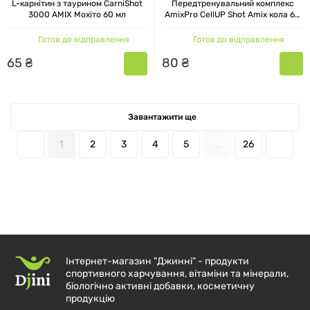
L-карнітин з таурином CarniShot
Передтренувальний комплекс
3000 AMIX Мохіто 60 мл
AmixPro CellUP Shot Amix кола 60
мл
Готов до відправлення
Готов до відправлення
65
₴
80
₴
Завантажити ще
1
2
3
4
5
...
26
Інтернет-магазин "Джинні" - продукти
спортивного харчування, вітаміни та мінерали,
біологічно активні добавки, косметичну
продукцію