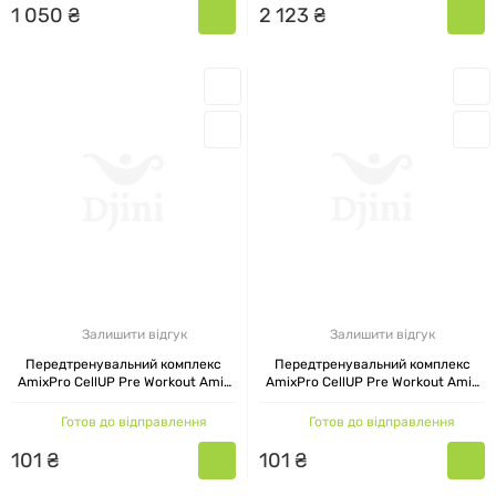
1
050
₴
2
123
₴
Комплекси для енергії
Вітамінні препарати
Амінокислоти (bcaa amix)
Анаболізатори
Замінники харчування серії Mr.Popper`s
Популярністю користуються спеціальні
Залишити відгук
Залишити відгук
добавки серій:
Передтренувальний комплекс
Передтренувальний комплекс
AmixPro CellUP Pre Workout Amix
AmixPro CellUP Pre Workout Amix
Dragon flame 500 мл
Маршмеллоу 500 мл
Greenday - для веганів і вегетаріанців
Готов до відправлення
Готов до відправлення
(переважно рослинні екстракти, унікальні
101
₴
101
₴
формули).