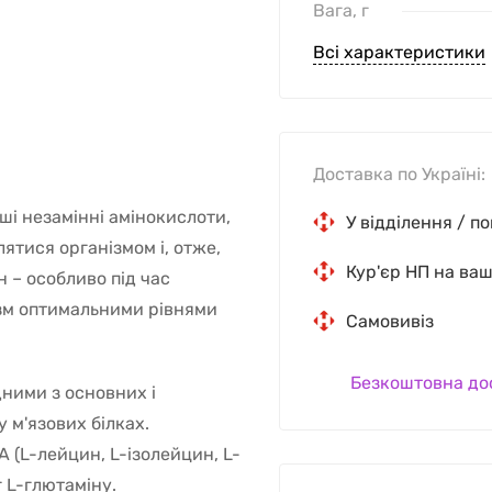
Вага, г
Всі характеристики
Доставка по Україні:
ші незамінні амінокислоти,
У відділення / п
ятися організмом і, отже,
Кур'єр НП на ва
н – особливо під час
ізм оптимальними рівнями
Самовивіз
Безкоштовна до
ними з основних і
 м'язових білках.
 (L-лейцин, L-ізолейцин, L-
г L-глютаміну.