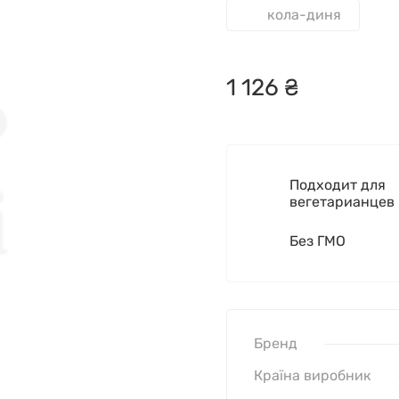
кола-диня
1
126
₴
Подходит для
вегетарианцев
Без ГМО
Бренд
Країна виробник