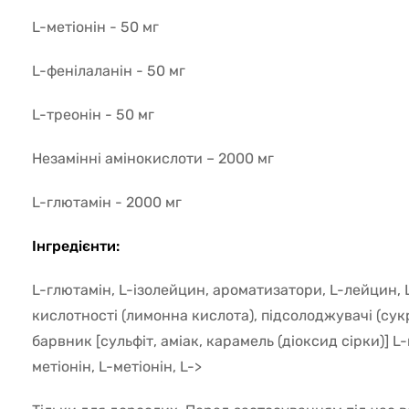
L-метіонін - 50 мг
L-фенілаланін - 50 мг
L-треонін - 50 мг
Незамінні амінокислоти – 2000 мг
L-глютамін - 2000 мг
Інгредієнти:
L-глютамін, L-ізолейцин, ароматизатори, L-лейцин, 
кислотності (лимонна кислота), підсолоджувачі (сук
барвник [сульфіт, аміак, карамель (діоксид сірки)] L-
метіонін, L-метіонін, L->