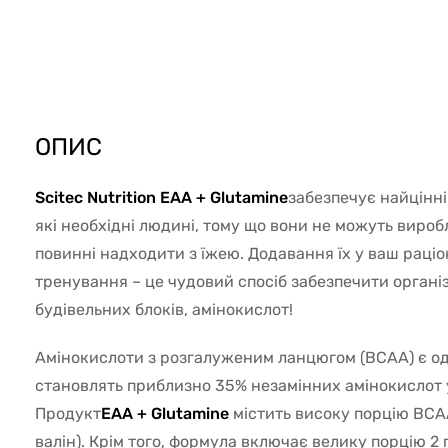
4919
ОПИС
Scitec Nutrition EAA + Glutamine
забезпечує найцінні
які необхідні людині, тому що вони не можуть виробл
повинні надходити з їжею. Додавання їх у ваш раціо
тренування – це чудовий спосіб забезпечити орган
будівельних блоків, амінокислот!
Амінокислоти з розгалуженим ланцюгом (BCAA) є од
становлять приблизно 35% незамінних амінокислот у
Продукт
EAA + Glutamine
містить високу порцію BCAA
валін). Крім того, формула включає велику порцію 2 