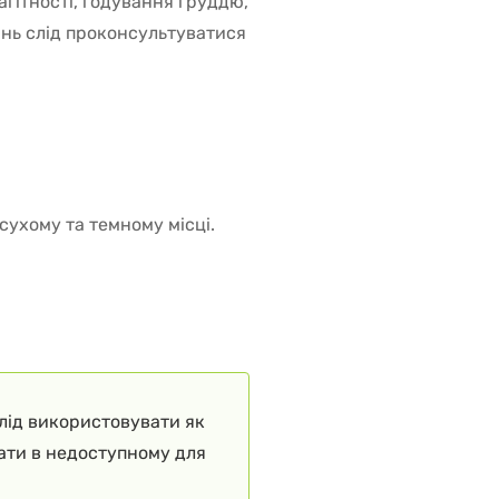
агітності, годування груддю,
ань слід проконсультуватися
сухому та темному місці.
слід використовувати як
гати в недоступному для