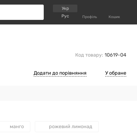
Укр
Рус
Профіль
Кошик
Код товару:
10619-04
Додати до порівняння
У обране
манго
рожевий лимонад