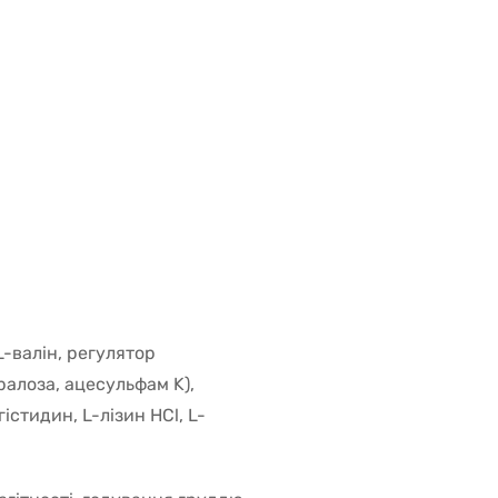
L-валін, регулятор
ралоза, ацесульфам K),
гістидин, L-лізин HCl, L-