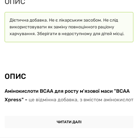
ОПИС
Дієтична добавка. Не є лікарським засобом. Не слід
використовувати як заміну повноцінного раціону
харчування. Зберігати в недоступному для дітей місці.
ОПИС
Амінокислоти ВСАА для росту м'язової маси "BCAA
Xpress" -
це відмінна добавка, з вмістом амінокислот
ВСАА. Ця добавка наповнює м'язи важливими
компонентами для їх зростання і відновлення. ВСАА
ЧИТАТИ ДАЛІ
це основні складові м'язів. Продукт негайно
всмоктується в систему крові і надходить у м'язи