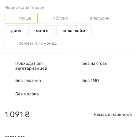
Модифікації товару:
груша
яблуко
апельсин
диня
манго
кола-лайм
рожевий лимонад
Подходит для
Без лактозы
вегетарианцев
Без глютена
Без ГМО
Без молока
1
091
₴
Немає в наявності