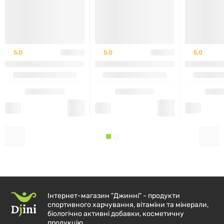
обов'язково проконсультуйтеся з кваліфікованим
лікарем, перш ніж використовувати цей продукт.
Зберігати в сухому прохолодному місці подалі від
сонячного світла.
5.0
5.0
5.0
Інтернет-магазин "Джинні" - продукти
спортивного харчування, вітаміни та мінерали,
біологічно активні добавки, косметичну
продукцію