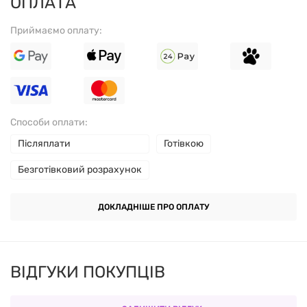
ОПЛАТА
Приймаємо оплату:
РЕКОМЕНДАЦІЇ
Приймати по 1-2 порції 2-3 рази на день - до і
після тренування.
Способи оплати:
Також можна приймати добавку протягом
Післяплати
Готівкою
тренування, на ніч або вдень між прийомами їжі.
Безготівковий розрахунок
Кожну порцію слід змішувати з 250-300 мл води.
ДОКЛАДНІШЕ ПРО ОПЛАТУ
СКЛАД
Порція: 1 чайна ложка (7 г).
ВІДГУКИ ПОКУПЦІВ
Порцій в упаковці: 40.