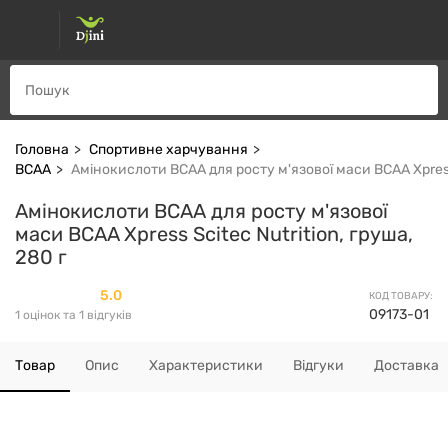
Головна
Спортивне харчування
ВСАА
Амінокислоти ВСАА для росту м'язової маси BCAA Xpress 
Амінокислоти ВСАА для росту м'язової
маси BCAA Xpress Scitec Nutrition, груша,
280 г
5.0
КОД ТОВАРУ:
09173-01
1 оцінок та 1 відгуків
Товар
Опис
Характеристики
Відгуки
Доставка