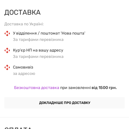
відразу після вживання.
ДОСТАВКА
Вітамін B6 позитивно впливає на нервову систему,
Доставка по Україні:
знімає втому після тренування.
У відділення / поштомат 'Нова пошта'
За тарифами перевізника
Переваги:
Кур'єр НП на вашу адресу
сприяє синтезу енергії
За тарифами перевізника
Самовивіз
прискорює ріст м'язової маси
за адресою
регулює рівень цукру в крові
Безкоштовна доставка
при замовленні
від 1500 грн.
підвищує працездатність
ДОКЛАДНІШЕ ПРО ДОСТАВКУ
допомагає знизити вагу
усуває болі в м'язах