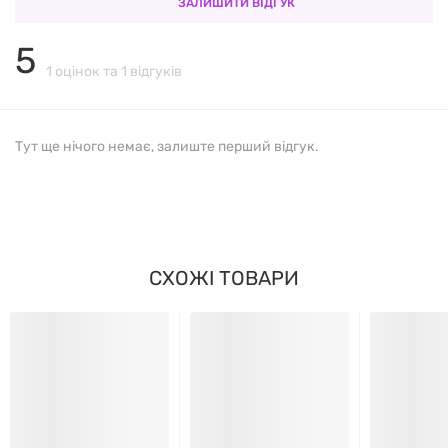
ЗАЛИШИТИ ВІДГУК
L-лейцин - 2500 мг
5
1 оцінок та 1 відгуків
L-ізолейцин - 1250 мг
L-валін - 1250 мг
Тут ще нічого немає, залиште перший відгук.
Смакові наповнювачі - 2000 мг
ПОПЕРЕДЖЕННЯ
СХОЖІ ТОВАРИ
Зберігати в місці, недоступному для дітей. У разі
вагітності, грудного вигодовування, якщо вам не
виповнилося 18 років, якщо ви маєте якийсь
медичний стан(и) або підозру на нього та/або
приймаєте прописаний лікарський препарат(и)
рецептурного та безрецептурного відпуску,