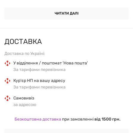
Поживна (харчова) цінність 100 г продукту:
ЧИТАТИ ДАЛІ
Енергетична цінність (калорійність) продукту - 550
ккал (2303 кДж)
ДОСТАВКА
Білки - 35,3 г
Доставка по Україні:
Жири - 43,2 г
У відділення / поштомат 'Нова пошта'
За тарифами перевізника
Вуглеводи - 18 г
Кур'єр НП на вашу адресу
Склад:
смажені ядра арахісу (85%), ізолят
За тарифами перевізника
сироваткового протеїну зі смаком банана (15%).
Самовивіз
за адресою
Термін придатності:
6 місяців.
Безкоштовна доставка
при замовленні
від 1500 грн.