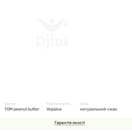
3683
Бренд
Країна виробник
Смак
TOM peanut butter
Україна
натуральний смак
Гарантія якості