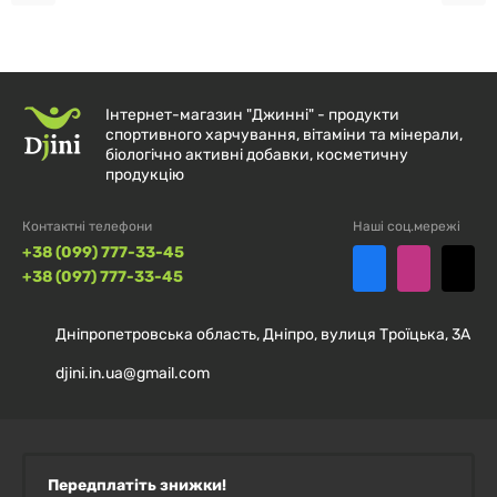
Змішайте 1 мірну ложку з 250–300 мл холодної води
та пийте між прийомами їжі. У дні тренувань
приймати 1 порцію за 30 хвилин до або під час
Інтернет-магазин "Джинні" - продукти
тренування.
спортивного харчування, вітаміни та мінерали,
біологічно активні добавки, косметичну
продукцію
Контактні телефони
Наші соц.мережі
Склад
+38 (099) 777-33-45
+38 (097) 777-33-45
Розмір порції:
1 мірна ложка (7,5 г)
Дніпропетровська область, Дніпро, вулиця Троїцька, 3А
Порцій в упаковці:
30
djini.in.ua@gmail.com
Кількість в
% від добової
1 порції
норми
Передплатіть знижки!
L-лейцин
3 г
*