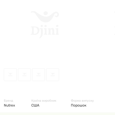
69025
Бренд
Країна виробник
Форма випуску
Nutrex
США
Порошок