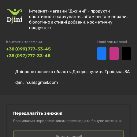
чи іншими продуктами. Дозування визначається
відповідно до рекомендацій виробника, які вказані
Інтернет-магазин "Джинні" - продукти
спортивного харчування, вітаміни та мінерали,
на упаковці. Продукт підходить для щоденного
біологічно активні добавки, косметичну
продукцію
використання як частина збалансованого
харчування. Завдяки універсальній формі випуску,
Контактні телефони
Наші соц.мережі
комплекс можна застосовувати у будь-який зручний
+38 (099) 777-33-45
час дня.
+38 (097) 777-33-45
Дніпропетровська область, Дніпро, вулиця Троїцька, 3А
ПРОТИПОКАЗАННЯ
djini.in.ua@gmail.com
Перед використанням рекомендується
ознайомитися з інформацією на упаковці. Не
перевищувати рекомендовану порцію. При
Передплатіть знижки!
індивідуальній чутливості до компонентів варто
Розсилаємо передплатникам промокоди та бонуси щотижня.
утриматися від застосування. Зберігати у сухому,
прохолодному місці, недоступному для дітей.