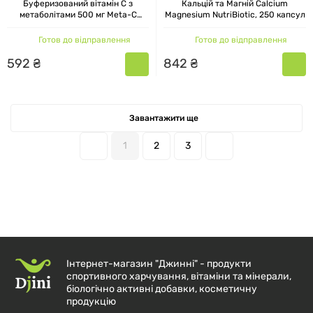
Буферизований вітамін С з
Кальцій та Магній Calcium
метаболітами 500 мг Meta-C
Magnesium NutriBiotic, 250 капсул
Immunity NutriBiotic, 100 капсул
Готов до відправлення
Готов до відправлення
592
₴
842
₴
Завантажити ще
1
2
3
Інтернет-магазин "Джинні" - продукти
спортивного харчування, вітаміни та мінерали,
біологічно активні добавки, косметичну
продукцію