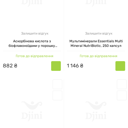
Залишити відгук
Залишити відгук
Аскорбінова кислота з
Мультимінерали Essentials Multi
біофлавоноїдами у порошку
Mineral NutriBiotic, 250 капсул
Ascorbic Acid with Bioflavonoids
NutriBiotic, 454 г
Готов до відправлення
Готов до відправлення
882
₴
1
146
₴