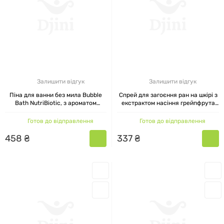
Залишити відгук
Залишити відгук
Піна для ванни без мила Bubble
Cпрей для загоєння ран на шкірі з
Bath NutriBiotic, з ароматом
екстрактом насіння грейпфрута
свіжих фруктів, 473 мл
Skin & Wound Spray, NutriBiotic, 118
мл
Готов до відправлення
Готов до відправлення
458
₴
337
₴