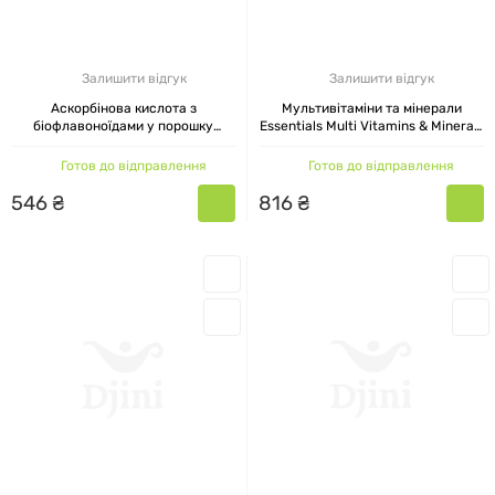
Залишити відгук
Залишити відгук
Аскорбінова кислота з
Мультивітаміни та мінерали
біофлавоноїдами у порошку
Essentials Multi Vitamins & Minerals
Ascorbic Acid with Bioflavonoids
NutriBiotic, 90 капсул
NutriBiotic, 227 г
Готов до відправлення
Готов до відправлення
546
₴
816
₴