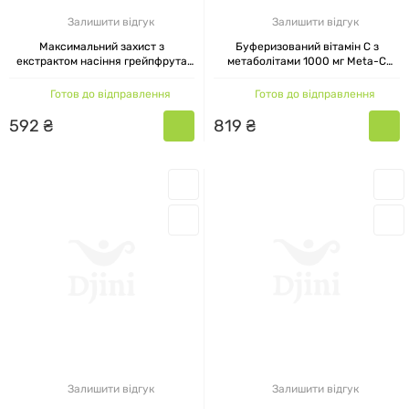
Залишити відгук
Залишити відгук
Максимальний захист з
Буферизований вітамін С з
екстрактом насіння грейпфрута
метаболітами 1000 мг Meta-C
DefensePlus Maximum Strength
Immunity NutriBiotic, 100 таблеток
NutriBiotic, 45 таблеток
Готов до відправлення
Готов до відправлення
592
₴
819
₴
Залишити відгук
Залишити відгук