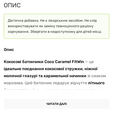
ОПИС
Дієтична добавка. Не є лікарським засобом. Не слід
використовувати як заміну повноцінного раціону
харчування. Зберігати в недоступному для дітей місці.
Опис
Кокосові батончики Coco Caramel FitWin
— це
ідеальне поєднання кокосової стружки, ніжної
молочної глазурі та карамельної начинки
зі смаком
морозива. Цей батончик подарує відчуття
літнього
блаженства
у будь-яку пору року, а також стане
корисною альтернативою звичайним солодощам.
ЧИТАТИ ДАЛІ
Ключові переваги