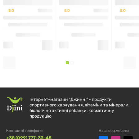
Рекомендований для
енергетичного заряду перед
5.0
5.0
5.0
тренуванням або після фізичних навантажень
.
Попередження
Зберігати у
сухому та прохолодному місці
.
Не рекомендується особам з
алергією на горіхи,
молочні продукти та сою
.
Додаткова інформація
Інтернет-магазин "Джинні" - продукти
FitWin
створює якісні перекуси для здорового
спортивного харчування, вітаміни та мінерали,
способу життя.
біологічно активні добавки, косметичну
продукцію
Увага:
Цей продукт
не є лікарським засобом
і не
Контактні телефони
Наші соц.мережі
призначений для лікування або профілактики
+38 (099) 777-33-45