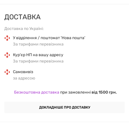
Без доданого цукру
– лише натуральні
ДОСТАВКА
підсолоджувачі.
Доставка по Україні:
Ніжний вершковий смак морозива
у поєднанні з
У відділення / поштомат 'Нова пошта'
кокосом.
За тарифами перевізника
Кур'єр НП на вашу адресу
Кокосова стружка (24%)
– джерело корисних
За тарифами перевізника
харчових волокон.
Самовивіз
за адресою
Ізомальтоолігосахарид
– природне пребіотичне
волокно, що сприяє здоров’ю кишківника.
Безкоштовна доставка
при замовленні
від 1500 грн.
Лауринова кислота
у складі кокосу допомагає
ДОКЛАДНІШЕ ПРО ДОСТАВКУ
нормалізувати рівень холестерину.
Склад