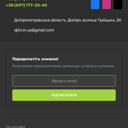
захворювань.
+38 (097) 777-33-45
Дніпропетровська область, Дніпро, вулиця Троїцька, 3А
djini.in.ua@gmail.com
Передплатіть знижки!
Розсилаємо передплатникам промокоди та бонуси щотижня.
ПІДПИСАТИСЯ
Гід з купівлі