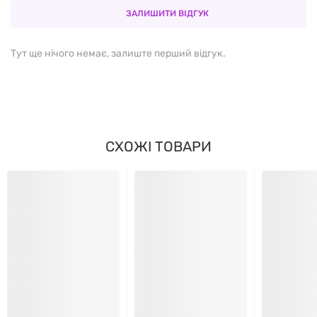
Сухе кокосове молоко
ЗАЛИШИТИ ВІДГУК
Вологоутримуючі агенти
: гліцерин, сорбітол
Тут ще нічого немає, залиште перший відгук.
Емульгатор
: моно- та дигліцериди жирних кислот
Антиоксиданти
: екстракт зеленого чаю, вітамін E
(токоферол)
СХОЖІ ТОВАРИ
Регулятор кислотності
: лимонна кислота
Може містити сліди горіхів, арахісу, яєць.
Як вживати
Ідеально підходить як
здоровий перекус
у будь-
який час дня.