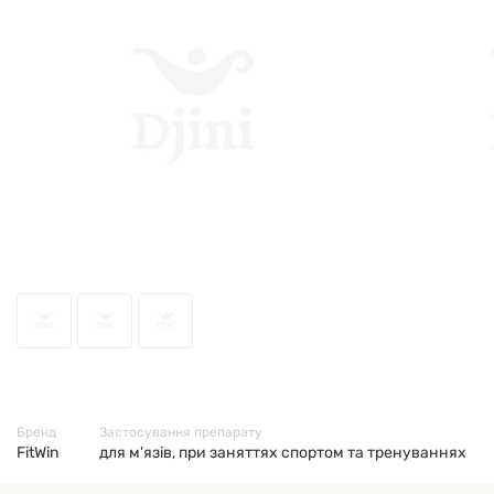
46403
Бренд
Застосування препарату
FitWin
для м'язів, при заняттях спортом та тренуваннях