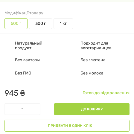
Модифікації товару:
500 г
300 г
1 кг
Натуральный
Подходит для
продукт
вегетарианцев
Без лактозы
Без глютена
Без ГМО
Без молока
945
₴
Готов до відправлення
ДО КОШИКУ
ПРИДБАТИ В ОДИН КЛІК