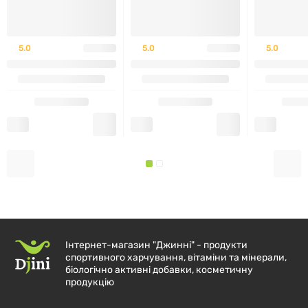
Призначено для дорослих.
5.0
5.0
5.0
Не перевищуйте рекомендовану порцію.
Під час вживання продуктів на основі креатину
слід підтримувати водний баланс.
Якщо ви маєте індивідуальні особливості або
спеціальні дієтичні потреби, зверніться за
порадою спеціаліста.
ЧОМУ ВАРТО ОБРАТИ ЦЕЙ
Інтернет-магазин "Джинні" - продукти
ПРОДУКТ?
спортивного харчування, вітаміни та мінерали,
біологічно активні добавки, косметичну
продукцію
100% креатин моногідрат
без додаткових