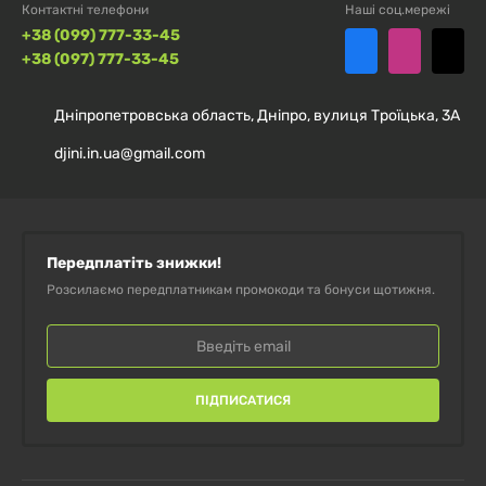
інгредієнтів.
Контактні телефони
Наші соц.мережі
+38 (099) 777-33-45
Мікронізована форма
— комфортне змішування та
+38 (097) 777-33-45
однорідність.
Дніпропетровська область, Дніпро, вулиця Троїцька, 3А
Великий обсяг
— підходить для тривалого
djini.in.ua@gmail.com
використання.
Продукт від
європейського бренду MST
із
сучасними стандартами виробництва.
Передплатіть знижки!
Розсилаємо передплатникам промокоди та бонуси щотижня.
Оформлюйте замовлення у Djini та отримуйте
оригінальний продукт із надійним сервісом і
швидкою доставкою.
ПІДПИСАТИСЯ