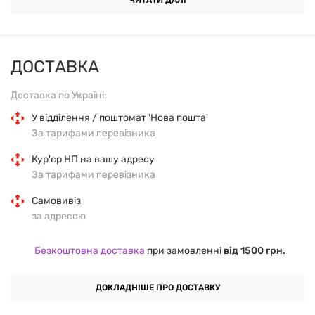
ОСНОВНІ ХАРАКТЕРИСТИКИ
ЧИТАТИ ДАЛІ
Форма випуску:
порошок.
ДОСТАВКА
Об’єм:
500 г.
Доставка по Україні:
Смак:
без смаку.
У відділення / поштомат 'Нова пошта'
За тарифами перевізника
Основний інгредієнт:
100% мікронізований
Кур'єр НП на вашу адресу
креатин моногідрат.
За тарифами перевізника
Ступінь мікронізації:
висока — для зручного
Самовивіз
змішування.
за адресою
Безкоштовна доставка
при замовленні
від 1500 грн.
ТАБЛИЦЯ СКЛАДОВИХ
ДОКЛАДНІШЕ ПРО ДОСТАВКУ
ІНГРЕДІЄНТ
ВМІСТ НА ПОРЦІЮ (3.4 Г)