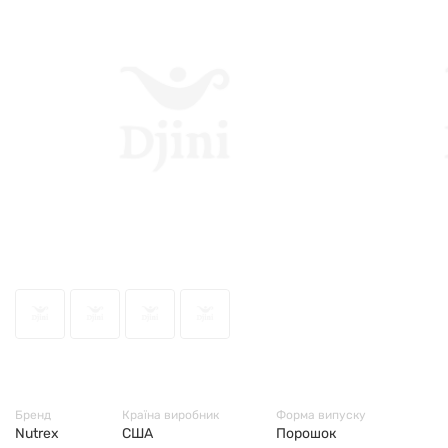
69029
Бренд
Країна виробник
Форма випуску
Nutrex
США
Порошок