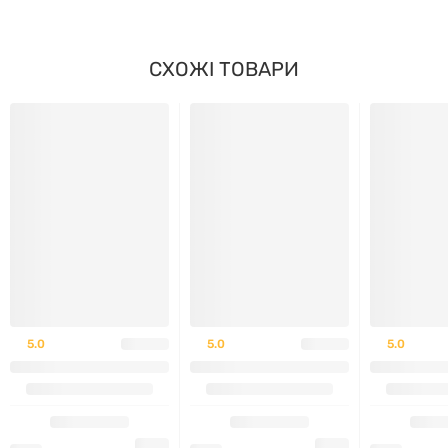
Освіжаючий смак
чорничного лимонаду
СХОЖІ ТОВАРИ
Зручне фасування – 30 порцій
Відсутність цукру у складі
Підходить для різних рівнів фізичної активності
Простий у застосуванні та дозуванні
Не є лікарським засобом.
Зовнішній вигляд упаковки може бути змінений
5.0
5.0
5.0
виробником без попередження.
Рекомендації із застосування