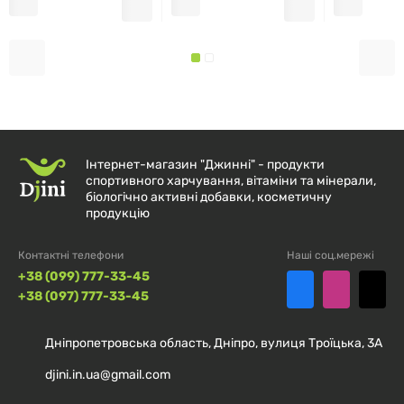
Струшуйте упаковку перед кожним використанням.
Змішайте 1 мірну ложку зі 300–480 мл холодної води
та вживайте між прийомами їжі. У дні тренувань
приймати 1 порцію під час тренування або
безпосередньо після тренування. Для досягнення
найкращого результату використовуйте щодня.
Інтернет-магазин "Джинні" - продукти
спортивного харчування, вітаміни та мінерали,
біологічно активні добавки, косметичну
продукцію
Склад
Контактні телефони
Наші соц.мережі
Розмір порції:
1 мірна ложка (прибл. 13 г)
+38 (099) 777-33-45
+38 (097) 777-33-45
Порцій в упаковці:
30
Дніпропетровська область, Дніпро, вулиця Троїцька, 3А
Кількість
% від
djini.in.ua@gmail.com
в 1 мірній
добової