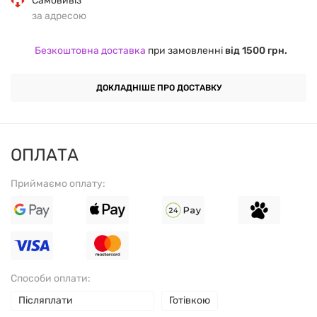
Самовивіз
за адресою
Ключові переваги Evolite Nutrition Creatine
Безкоштовна доставка
при замовленні
від 1500 грн.
Xtreme:
ДОКЛАДНІШЕ ПРО ДОСТАВКУ
Збільшення силового потенціалу:
дозволяє
працювати з більшими вагами та підвищувати
інтенсивність тренувань.
ОПЛАТА
М'язовий об'єм та гідратація:
креатин сприяє
Приймаємо оплату:
затримці води всередині м'язів, роблячи їх
візуально щільнішими та більшими.
Підсилено таурином (405 мг):
покращує
засвоєння креатину, підтримує роботу серця та
Способи оплати:
нервової системи під час стресових навантажень.
Післяплати
Готівкою
Швидке відновлення:
допомагає організму