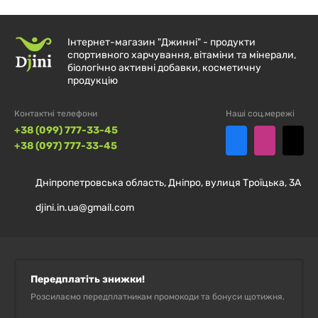
води та випийте відразу після тренування. ISOFIT
також можна приймати в будь-який час дня між
Інтернет-магазин "Джинні" - продукти
прийомами їжі, щоб допомогти відновитися та
спортивного харчування, вітаміни та мінерали,
наростити м’язи.
біологічно активні добавки, косметичну
продукцію
Контактні телефони
Наші соц.мережі
+38 (099) 777-33-45
Склад
+38 (097) 777-33-45
Розмір порції:
1 мірна ложка (35 г)
Дніпропетровська область, Дніпро, вулиця Троїцька, 3А
djini.in.ua@gmail.com
Порцій в упаковці:
70
Кількість в
% від добової
1 порції
норми*
Передплатіть знижки!
Розсилаємо передплатникам промокоди та бонуси щотижня.
Калорії
130