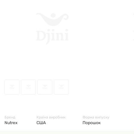
69049
Бренд
Країна виробник
Форма випуску
Nutrex
США
Порошок