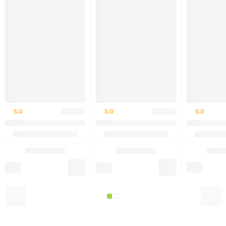
Велика упаковка
— 70 порцій для тривалого
використання.
Відсутність штучних барвників
— безпечний
склад для щоденного вживання.
Зручна форма фасування
— легко брати з собою
та зберігати.
5.0
5.0
5.0
Не є лікарським засобом.
Зовнішній вигляд упаковки може бути змінений
виробником без попередження.
Рекомендації із застосування
Змішайте одну мірну ложку ISOFIT з 180 мл холодної