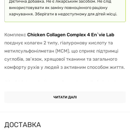
Дієтична добавка. Не є лікарським засобом. Не слід
використовувати як заміну повноцінного раціону
харчування. Зберігати в недоступному для дітей місці.
Комплекс
Chicken Collagen Complex 4 En`vie Lab
поєднує колаген 2 типу, гіалуронову кислоту та
метилсульфонілметан (МСМ), що сприяє підтримці
суглобів, зв’язок, хрящової тканини та загального
комфорту рухів у людей з активним способом життя.
Дія Chicken Collagen Complex 4 En`vie Lab
ЧИТАТИ ДАЛІ
сприяє живленню хрящової тканини завдяки
вмісту колагену 2 типу;
підтримує еластичність та рухливість суглобів;
ДОСТАВКА