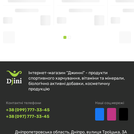
Гіалуронова кислота:
Природна сполука, яка
утримує воду в міжклітинному матриксі та
синовіальній рідині, підтримуючи змащення та
ковзання суглобових поверхонь.
МСМ (метилсульфонілметан):
Джерело органічної
сірки, що бере участь у формуванні структур
сполучної тканини та підтримує нормальний стан
Інтернет-магазин "Джинні" - продукти
суглобів, зв’язок і сухожиль.
спортивного харчування, вітаміни та мінерали,
біологічно активні добавки, косметичну
Допоміжні компоненти (за етикеткою):
продукцію
Технологічні інгредієнти, що забезпечують
Контактні телефони
Наші соц.мережі
розчинність, стабільність та однорідність
+38 (099) 777-33-45
порошку.
+38 (097) 777-33-45
Як вони взаємодіють
Дніпропетровська область, Дніпро, вулиця Троїцька, 3А