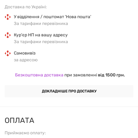
допомагає підтримувати нормальний стан зв’язок
Доставка по Україні:
та сухожиль;
У відділення / поштомат 'Нова пошта'
За тарифами перевізника
сприяє збереженню вологи у тканинах завдяки
Кур'єр НП на вашу адресу
гіалуроновій кислоті;
За тарифами перевізника
підтримує відчуття комфорту під час фізичного
Самовивіз
за адресою
навантаження;
допомагає зменшити наслідки інтенсивних
Безкоштовна доставка
при замовленні
від 1500 грн.
тренувань для опорно-рухового апарату;
ДОКЛАДНІШЕ ПРО ДОСТАВКУ
підтримує загальний стан сполучної тканини.
Кому це може підійти
ОПЛАТА
Дорослим з активним способом життя, спортсменам
Приймаємо оплату:
силових, ігрових та циклічних видів спорту, людям,