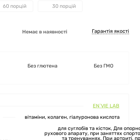
60 порцій
30 порцій
Гарантія якості
Немає в наявності
Без глютена
Без ГМО
EN`VIE LAB
вітаміни, колаген, гіалуронова кислота
для суглобів та кісток, Для опорн
рухового апарату, при заняттях спорт
та тренуваннях, При артриті, п