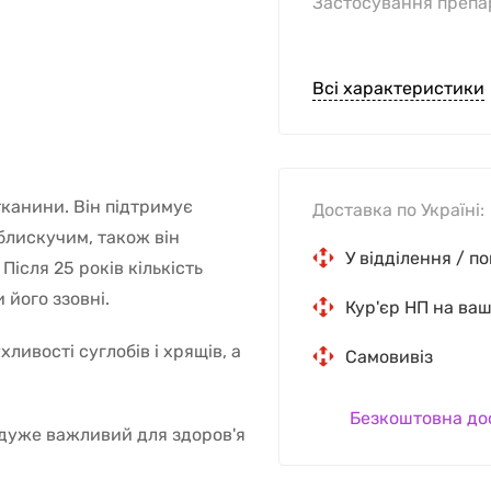
Застосування препа
Всі характеристики
тканини. Він підтримує
Доставка по Україні:
 блискучим, також він
У відділення / п
 Після 25 років кількість
його ззовні.
Кур'єр НП на ва
ивості суглобів і хрящів, а
Самовивіз
Безкоштовна до
 дуже важливий для здоров'я