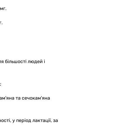
мг.
г.
я більшості людей і
;
ам'яна та сечокам'яна
сті, у період лактації, за