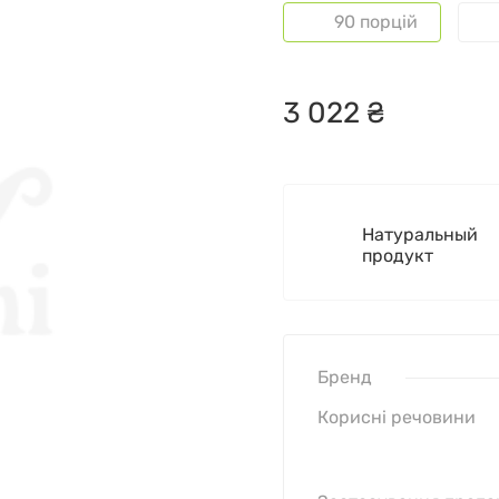
90 порцій
3
022
₴
Натуральный
продукт
Бренд
Корисні речовини