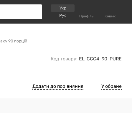
Укр
Рус
Профіль
Кошик
маку 90 порцій
Код товару:
EL-CCC4-90-PURE
Додати до порівняння
У обране