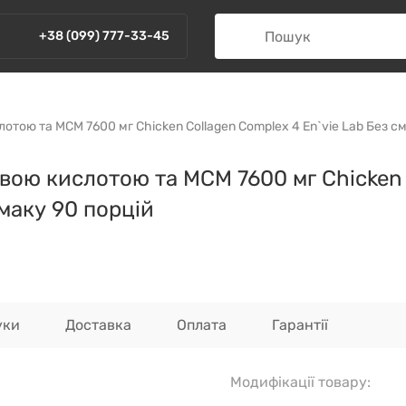
+38 (099) 777-33-45
отою та МСМ 7600 мг Chicken Collagen Complex 4 En`vie Lab Без с
овою кислотою та МСМ 7600 мг Chicken
смаку 90 порцій
уки
Доставка
Оплата
Гарантії
Модифікації товару: