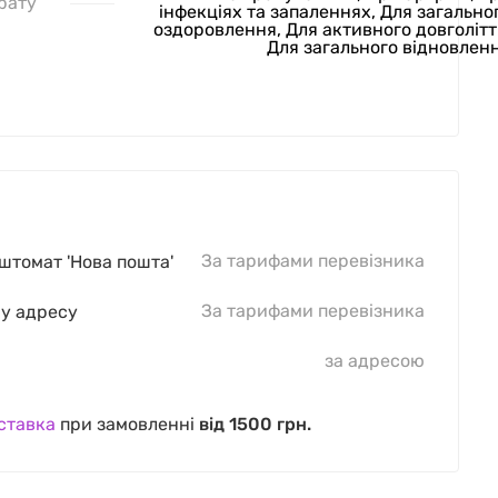
рату
інфекціях та запаленнях, Для загально
оздоровлення, Для активного довголітт
Для загального відновлен
За тарифами перевізника
оштомат 'Нова пошта'
За тарифами перевізника
шу адресу
за адресою
ставка
при замовленні
від 1500 грн.