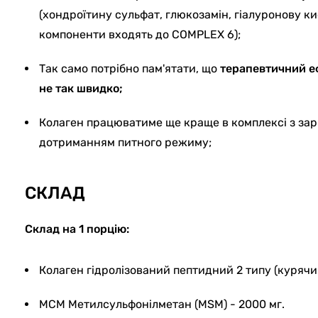
(хондроїтину сульфат, глюкозамін, гіалуронову кис
компоненти входять до COMPLEX 6);
Так само потрібно пам'ятати, що
терапевтичний еф
не так швидко;
Колаген працюватиме ще краще в комплексі з зар
дотриманням питного режиму;
СКЛАД
Склад на 1 порцію:
Колаген гідролізований пептидний 2 типу (курячий
МСМ Метилсульфонілметан (MSM) - 2000 мг.