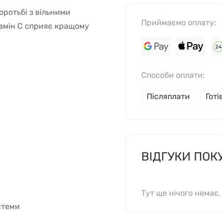
оротьбі з вільними
Приймаємо оплату:
ітамін С сприяє кращому
Способи оплати:
Післяплати
Гот
ВІДГУКИ ПОК
Тут ще нічого немає
стеми