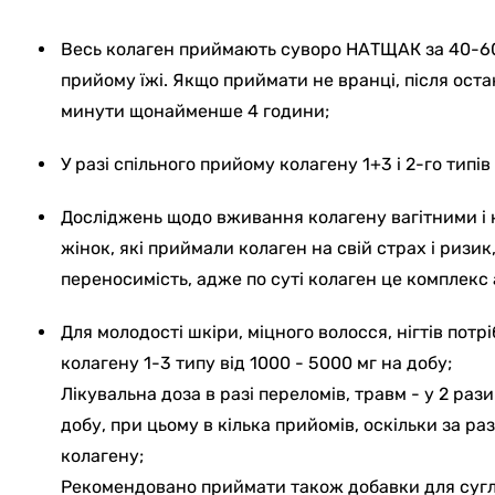
Весь колаген приймають суворо НАТЩАК за 40-6
прийому їжі. Якщо приймати не вранці, після оста
минути щонайменше 4 години;
У разі спільного прийому колагену 1+3 і 2-го типі
Досліджень щодо вживання колагену вагітними і н
жінок, які приймали колаген на свій страх і ризи
переносимість, адже по суті колаген це комплекс
Для молодості шкіри, міцного волосся, нігтів пот
колагену 1-3 типу від 1000 - 5000 мг на добу;
Лікувальна доза в разі переломів, травм - у 2 рази
добу, при цьому в кілька прийомів, оскільки за р
колагену;
Рекомендовано приймати також добавки для сугло