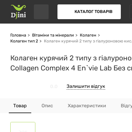
КАТАЛОГ ТОВАРІВ
Головна
Вітаміни та мінерали
Колаген
Колаген тип 2
Колаген курячий 2 типу з гіалуроновою кисл
Колаген курячий 2 типу з гіалурон
Collagen Complex 4 En`vie Lab Без 
Залишити відгук
0.0
Товар
Опис
Характеристики
Відг