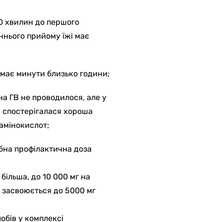
0 хвилин до першого
ннього прийому їжі має
в має минути близько години;
а ГВ не проводилося, але у
к, спостерігалася хороша
 амінокислот;
рібна профілактична доза
 більша, до 10 000 мг на
аз засвоюється до 5000 мг
бів у комплексі