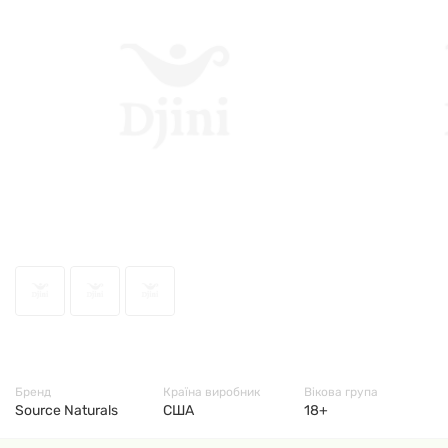
51670
Бренд
Країна виробник
Вікова група
Source Naturals
США
18+