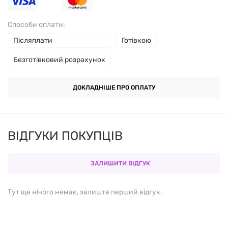
Соняшниковий лецитин
Способи оплати:
Середньоланцюгові тригліцериди
Післяплати
Готівкою
Безготівковий розрахунок
Капсула (гідроксипропілметилцелюлоза)
Бджолиний віск
ДОКЛАДНІШЕ ПРО ОПЛАТУ
Олеорезин паприки (барвник)
ВІДГУКИ ПОКУПЦІВ
Соняшникова олія
ЗАЛИШИТИ ВІДГУК
Рекомендації щодо застосування
Тут ще нічого немає, залиште перший відгук.
Приймати
по 2 капсули на день
, запиваючи водою.