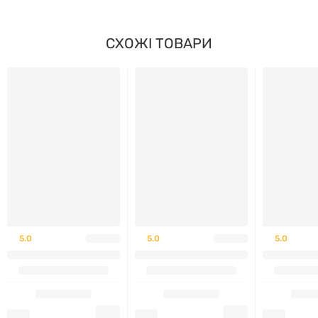
Запобіжні заходи
СХОЖІ ТОВАРИ
Зберігати в недоступному для дітей місці.
Не вживати, якщо захисна мембрана
пошкоджена.
Перед застосуванням під час вагітності, грудного
вигодовування або прийому медичних препаратів
слід проконсультуватися з лікарем.
Liposomal Vitamin C 1000 мг
–
оптимальний вибір
5.0
5.0
5.0
для підтримки імунітету, антиоксидантного захисту
та загального здоров'я.