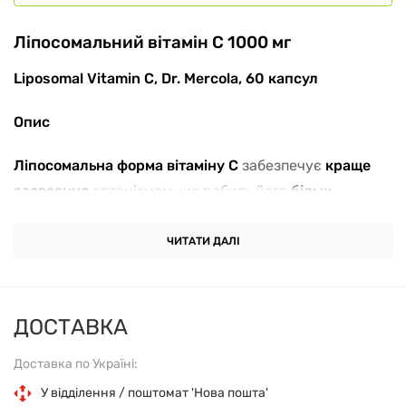
Ліпосомальний вітамін C 1000 мг
Liposomal Vitamin C, Dr. Mercola, 60 капсул
Опис
Ліпосомальна форма вітаміну C
забезпечує
краще
засвоєння
організмом, що робить його
більш
ефективним
порівняно зі звичайною аскорбіновою
кислотою.
ЧИТАТИ ДАЛІ
Ця
потужна антиоксидантна формула
допомагає:
✔
Зміцнити імунну систему
ДОСТАВКА
✔
Підтримати серцево-судинне здоров'я
✔
Захистити клітини від оксидативного стресу
Доставка по Україні:
✔
Сприяти синтезу колагену
для здоров'я шкіри,
У відділення / поштомат 'Нова пошта'