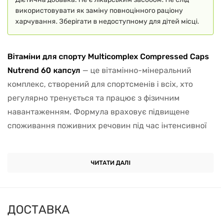
використовувати як заміну повноцінного раціону
харчування. Зберігати в недоступному для дітей місці.
Вітаміни для спорту Multicomplex Compressed Caps
Nutrend 60 капсул
— це вітамінно-мінеральний
комплекс, створений для спортсменів і всіх, хто
регулярно тренується та працює з фізичним
навантаженням. Формула враховує підвищене
споживання поживних речовин під час інтенсивної
активності та допомагає компенсувати те, що не
завжди вдається покрити звичайним раціоном.
ЧИТАТИ ДАЛІ
Комплекс складається з двох типів капсул: окремо
вітаміни, окремо мінерали. Такий підхід дозволяє
використовувати активні дозування без зниження
ДОСТАВКА
засвоюваності через потенційно несумісні