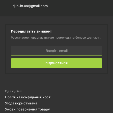
djini.in.ua@gmail.com
Кількість в
Кількість
Мультивітаміни
1 капсулі
в 100 г
Передплатіть знижки!
24 618 мг =
290 мг =
Вітамін С
Розсилаємо передплатникам промокоди та бонуси щотижня.
30 773%*
363%*
2 716 мг = 16
32 мг =
Вітамін B3
975%*
200%*
ПІДПИСАТИСЯ
2 037 мг =
24 мг =
Вітамін E
16 975%*
200%*
Гід з купівлі
Політика конфіденційності
1 019 мг = 16
12 мг =
Угода користувача
Вітамін B5
983%*
200%*
Умови повернення товару