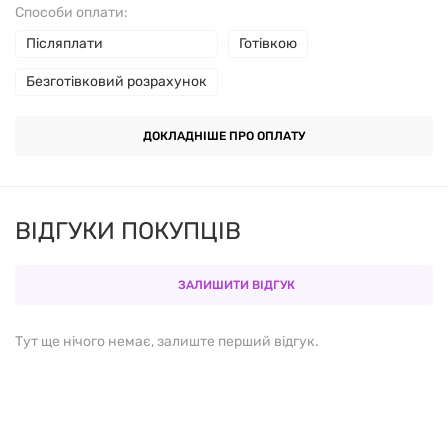
Способи оплати:
В одній порції
Післяплати
Готівкою
Безготівковий розрахунок
Селен (з високоселективних
50 мкг
дріжджів SelenoExcell)
ДОКЛАДНІШЕ ПРО ОПЛАТУ
Молібден (із гліцинату
50 мкг
молібдену)
ВІДГУКИ ПОКУПЦІВ
ЗАЛИШИТИ ВІДГУК
N-ацетилцистеїн (NAC)
600 мг
Тут ще нічого немає, залиште перший відгук.
*Добова потреба не визначена
Інші інгредієнти:
модифікована целюлоза
(вегетаріанська капсула), лимонна кислота,