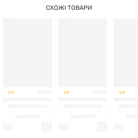
СХОЖІ ТОВАРИ
натуральний ванільний ароматизатор.
ПОПЕРЕДЖЕННЯ
Зберігати в прохолодному, сухому місці.
Не використовуйте, якщо захисна мембрана
упаковки пошкоджена або відсутня.
5.0
5.0
5.0