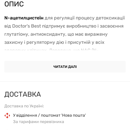
ОПИС
N-ацетилцистеїн
для регуляції процесу детоксикації
від Doctor's Best підтримує виробництво і засвоєння
глутатіону, антиоксиданту, що має виражену
захисну і регуляторну дію і присутній у всіх
здорових клітинах. Доведено, що NAC (N-
ацетилцистеїн) сприяє підвищенню виробництва
глутатіону. Селен і молібден відіграють важливу
ЧИТАТИ ДАЛІ
роль, допомагаючи глутатіону підтримувати
вироблення енергії, очищення організму та інші
фундаментальні життєві процеси:
ДОСТАВКА
Доставка по Україні:
Сприяє підвищенню вироблення глутатіону в
У відділення / поштомат 'Нова пошта'
клітинах мозку, печінки та інших органах.
За тарифами перевізника
Допомагає підтримувати роботу ферментів, що