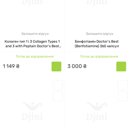
зміцнення окремих органів і систем.
Антиоксиданти: ягоди асаї, куркумін, чорний
часник, ягоди годжі, альфа-ліпоєва кислота,
Залишити відгук
Залишити відгук
ашваганда, гінкго білоба, лютеїн, фруктовий
Колаген тип 1 і 3 Collagen Types 1
Бенфотіамін Doctor's Best
and 3 with Peptain Doctor's Best
(Benfotiamine) 360 капсул
порошок ноні, кверцетин, бромелаїн,
1000 мг 180 таблеток
ресвератрол, токотрієноли.
Готов до відправлення
Готов до відправлення
1
149
₴
3
000
₴
Підтримка рівня цукру в крові
: екстракт
кориці, ліпоєва кислота.
Для кісток: вітамін Д3,
кальцій
, К2,
магній
з високим рівнем абсорбції.
Для шлунково-кишкового тракту: бетаїн,
пепсин, тирлич, пробіотики.