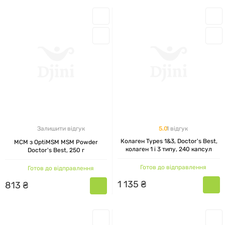
результати, про спосіб прийому. На
головному сайті є спеціальні відеоролики
про продукцію і відповіді на поширені
запитання.
Виробничі потужності. Відбираються
ретельно, щоб кінцевий споживач отримав
цілісний продукт, який відповідає
міжнародним стандартам якості.
5.0
1 відгук
Залишити відгук
Колаген Types 1&3, Doctor's Best,
МСМ з OptiMSM MSM Powder
ПРОДУКЦІЯ DOCTOR'S BEST -
колаген 1 і 3 типу, 240 капсул
Doctor's Best, 250 г
КОМУ І НАВІЩО ЇЇ
Готов до відправлення
Готов до відправлення
ЗАСТОСОВУВАТИ
1
135
₴
813
₴
Відомо понад 14 напрямів, за якими фірма
виробляє біологічно активні добавки. Вони