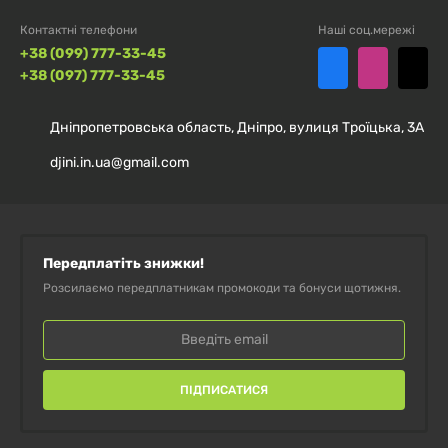
тих, хто підбирає собі відповідний продукт.
Контактні телефони
Наші соц.мережі
+38 (099) 777-33-45
+38 (097) 777-33-45
Дніпропетровська область, Дніпро, вулиця Троїцька, 3А
djini.in.ua@gmail.com
Передплатіть знижки!
Розсилаємо передплатникам промокоди та бонуси щотижня.
ПІДПИСАТИСЯ