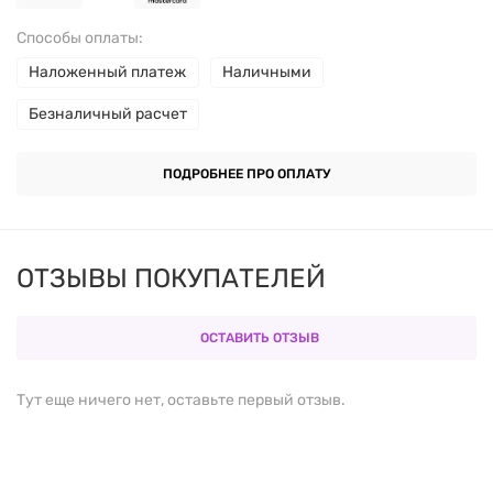
Способы оплаты:
CОСТАВ
Наложенный платеж
Наличными
Размер порции:
1 капсула.
Безналичный расчет
Количество порций в упаковке: 180.
ПОДРОБНЕЕ ПРО ОПЛАТУ
В одной порции
ОТЗЫВЫ ПОКУПАТЕЛЕЙ
Селен (из
50 мкг
высокоселективных дрожжей
ОСТАВИТЬ ОТЗЫВ
SelenoExcell)
Тут еще ничего нет, оставьте первый отзыв.
Молибден (из глицината
50 мкг
молибдена)