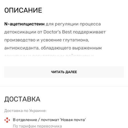
ОПИСАНИЕ
N-ацетилцистеин
для регуляции процесса
детоксикации от Doctor's Best поддерживает
производство и усвоение глутатиона,
антиоксиданта, обладающего выраженным
защитным и регуляторным действием и
присутствующего во всех здоровых клетках.
Доказано, что NAC (N-ацетилцистеин) способствует
ЧИТАТЬ ДАЛЕЕ
повышению производства глутатиона. Селен и
молибден играют важную роль, помогая глутатиону
поддерживать выработку энергии, очищение
ДОСТАВКА
организма и другие фундаментальные жизненные
Доставка по Украине:
процессы:
В отделение / почтомат 'Новая почта'
По тарифам перевозчика