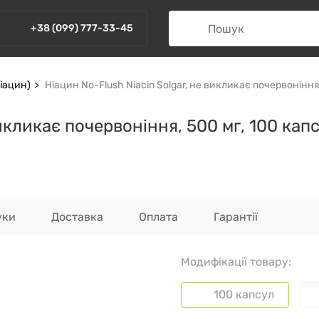
+38 (099) 777-33-45
Ніацин)
Ніацин No-Flush Niacin Solgar, не викликає почервоніння
викликає почервоніння, 500 мг, 100 кап
уки
Доставка
Оплата
Гарантії
Модифікації товару:
100 капсул