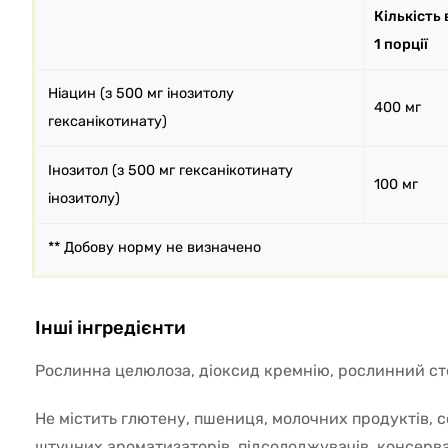
Кількість 
1 порції
Ніацин (з 500 мг інозитолу
400 мг
гексанікотинату)
Інозитол (з 500 мг гексанікотинату
100 мг
інозитолу)
** Добову норму не визначено
Інші інгредієнти
Рослинна целюлоза, діоксид кремнію, рослинний ст
Не містить глютену, пшениця, молочних продуктів, со
штучних ароматизаторів, підсолоджувачів, консерван