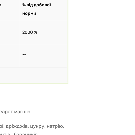
в
% від добової
норми
2000 %
**
еарат магнію.
ї, дріжджів, цукру, натрію,
тів і барвників.