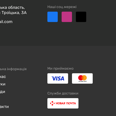
Наші соц.мережі
ька область,
 Троїцька, 3А
ail.com
Ми приймаємо
ьна інформація
нас
уки
нди
Служби доставки
акти