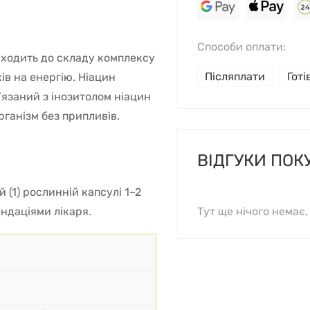
Способи оплати:
 входить до складу комплексу
Післяплати
Гот
ків на енергію. Ніацин
’язаний з інозитолом ніацин
рганізм без припливів.
ВІДГУКИ ПОК
 (1) рослинній капсулі 1–2
ендаціями лікаря.
Тут ще нічого немає