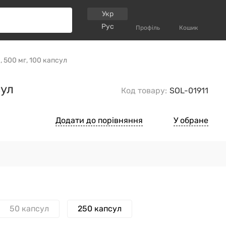
Укр
Рус
Профіль
Кошик
, 500 мг, 100 капсул
сул
Код товару:
SOL-01911
Додати до порівняння
У обране
50 капсул
250 капсул