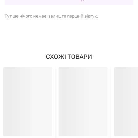
Альфа-ліноленова кислота
12 мг
Тут ще нічого немає, залиште перший відгук.
Вітамін E (d-альфа токоферол)
5 IU
ІНШІ ІНГРЕДІЄНТИ
СХОЖІ ТОВАРИ
Желатин, гліцерин і очищена вода.
РЕКОМЕНДАЦІЇ ЩОДО
ЗАСТОСУВАННЯ
Приймайте по 1 капсулі на день, або за
рекомендацією лікаря.
УМОВИ ЗБЕРІГАННЯ