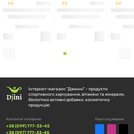
5.0
5.0
5.0
Зберігати в сухому прохолодному місці, захищеному
від прямих сонячних променів. Тримати в
недоступному для дітей місці.
Інтернет-магазин "Джинні" - продукти
спортивного харчування, вітаміни та мінерали,
біологічно активні добавки, косметичну
продукцію
Контактні телефони
Наші соц.мережі
+38 (099) 777-33-45
+38 (097) 777-33-45