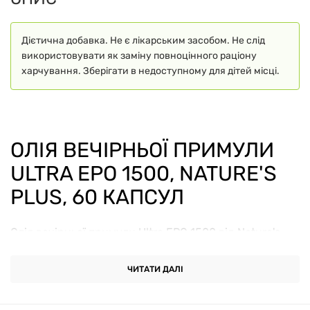
Дієтична добавка. Не є лікарським засобом. Не слід
використовувати як заміну повноцінного раціону
харчування. Зберігати в недоступному для дітей місці.
ОЛІЯ ВЕЧІРНЬОЇ ПРИМУЛИ
ULTRA EPO 1500, NATURE'S
PLUS, 60 КАПСУЛ
Олія вечірньої примули Ultra EPO 1500 від Nature's
Plus — це потужна дієтична добавка з високим
вмістом жирних кислот, отриманих з органічної олії
ЧИТАТИ ДАЛІ
вечірньої примули (Oenothera biennis). Кожна
капсула містить 1500 мг олії з мінімальним вмістом