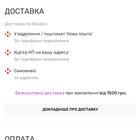
гамма-ліноленової кислоти (GLA) 150 мг, лінолевої
ДОСТАВКА
кислоти 1110 мг та альфа-ліноленової кислоти 12 мг.
Доставка по Україні:
Цей продукт допомагає підтримувати здоров'я
У відділення / поштомат 'Нова пошта'
шкіри, гормональний баланс і загальне самопочуття.
За тарифами перевізника
Кур'єр НП на вашу адресу
ПЕРЕВАГИ ПРОДУКТУ
За тарифами перевізника
Самовивіз
Високий вміст GLA і лінолевої кислоти
для
за адресою
підтримки здоров'я шкіри та гормонального
балансу;
Безкоштовна доставка
при замовленні
від 1500 грн.
Органічна олія вечірньої примули
ДОКЛАДНІШЕ ПРО ДОСТАВКУ
сертифікованого походження;
Підтримка імунної системи
і полегшення
ОПЛАТА
симптомів передменструального синдрому;