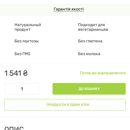
Гарантія якості
Натуральный
Подходит для
продукт
вегетарианцев
Без лактозы
Без глютена
Без ГМО
Без молока
1
541
₴
Готов до відправлення
ДО КОШИКУ
ПРИДБАТИ В ОДИН КЛІК
ОПИС