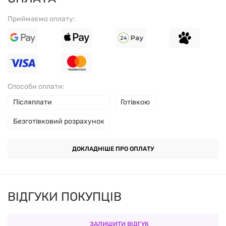
Приймаємо оплату:
Допомагає зменшити запальні процеси
в
організмі;
Зручна форма м'яких капсул
для легкого прийому.
Способи оплати:
СКЛАД НА ПОРЦІЮ (1 КАПСУЛА)
Післяплати
Готівкою
Безготівковий розрахунок
ІНГРЕДІЄНТ
КІЛЬКІСТЬ
ДОКЛАДНІШЕ ПРО ОПЛАТУ
Олія вечірньої примули (Oenothera biennis,
1500 мг
органічна)
Гамма-ліноленова кислота (GLA)
150 мг
ВІДГУКИ ПОКУПЦІВ
Лінолева кислота
1110 мг
ЗАЛИШИТИ ВІДГУК