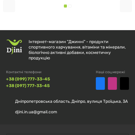
B5)
— 500 мг. Допоміжні компоненти:
мікрокристалічна целюлоза, стеарат магнію.
РЕКОМЕНДАЦІЇ ЩОДО
ЗАСТОСУВАННЯ
Інтернет-магазин "Джинні" - продукти
спортивного харчування, вітаміни та мінерали,
біологічно активні добавки, косметичну
Рекомендується застосовувати відповідно до
продукцію
інструкції виробника. Перед використанням
проконсультуйтеся з фахівцем у разі індивідуальної
Контактні телефони
Наші соц.мережі
чутливості.
+38 (099) 777-33-45
+38 (097) 777-33-45
Дніпропетровська область, Дніпро, вулиця Троїцька, 3А
djini.in.ua@gmail.com