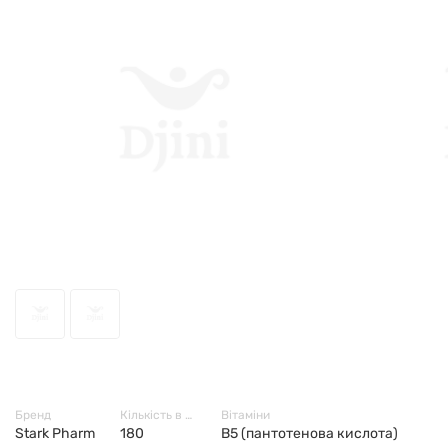
68070
Бренд
Кількість в упаковці
Вітаміни
Stark Pharm
180
В5 (пантотенова кислота)