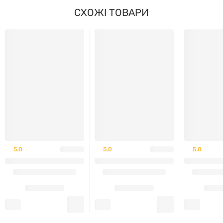
СХОЖІ ТОВАРИ
Виробник
Stark Pharm
— сучасний підхід до
якості та чистоти сировини
Форма випуску — таблетки, що легко дозуються
Підходить для різних типів харчування та способу
життя
Склад без зайвих добавок і наповнювачів
Можливість поєднання з іншими харчовими
5.0
5.0
5.0
добавками
СКЛАД ПРОДУКТУ
Одна таблетка містить
пантотенову кислоту (вітамін