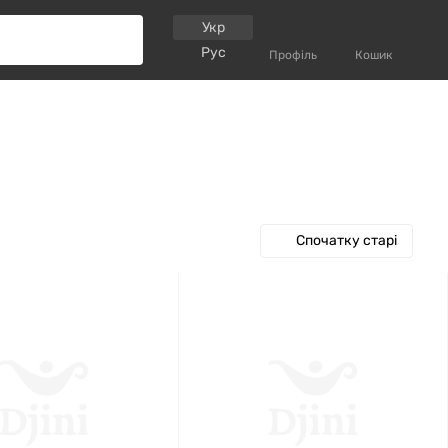
Укр
Рус
Профіль
Кошик
Спочатку старі