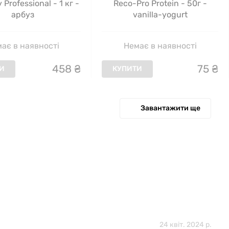
 Professional - 1 кг -
Reco-Pro Protein - 50г -
арбуз
vanilla-yogurt
ає в наявності
Немає в наявності
458
₴
75
₴
И
КУПИТИ
Завантажити ще
24 квіт. 2024 р.