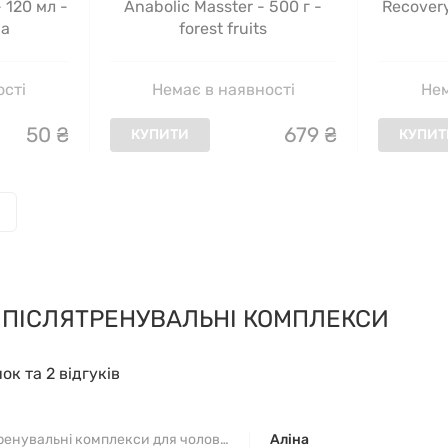
 120 мл -
Anabolic Masster - 500 г -
Recovery
ша
forest fruits
ості
Немає в наявності
Нем
50
₴
679
₴
КУПИТИ
КУПИТ
О ПІСЛЯТРЕНУВАЛЬНІ КОМПЛЕКСИ
нок та 2 відгуків
Передтренувальні комплекси для чоловіків
Аліна