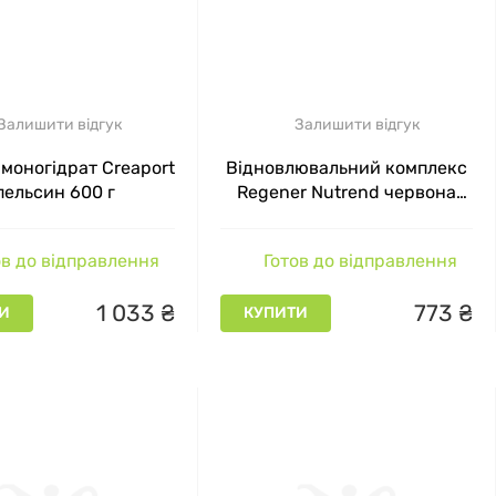
Залишити відгук
Залишити відгук
моногідрат Creaport
Відновлювальний комплекс
пельсин 600 г
Regener Nutrend червона
свіжість 450 г
в до відправлення
Готов до відправлення
1
033
₴
773
₴
И
КУПИТИ