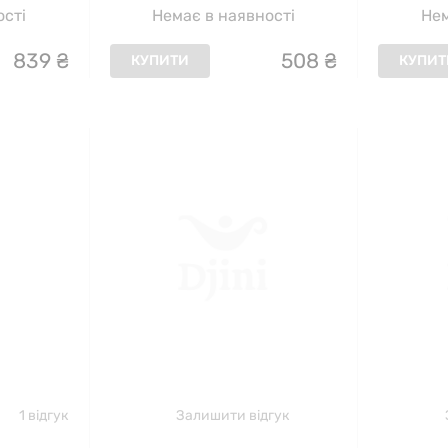
ості
Немає в наявності
Нем
839
₴
508
₴
КУПИТИ
КУПИТ
1 відгук
Залишити відгук