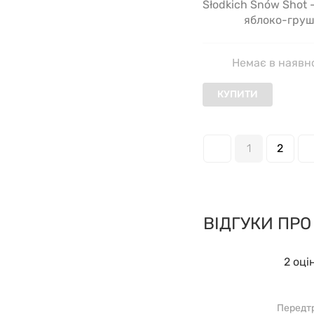
Słodkich Snów Shot -
яблоко-гру
Немає в наявн
КУПИТИ
1
2
ВІДГУКИ ПР
2 оці