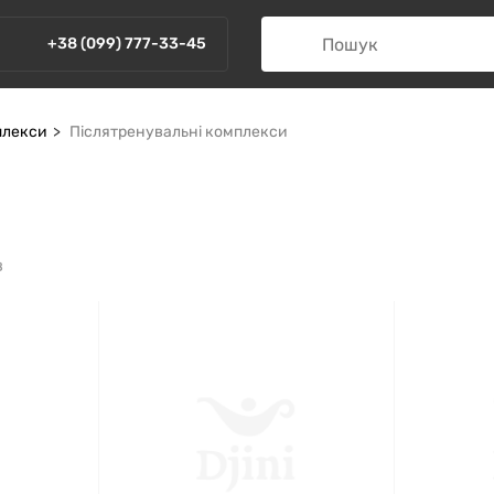
+38 (099) 777-33-45
плекси
Післятренувальні комплекси
в