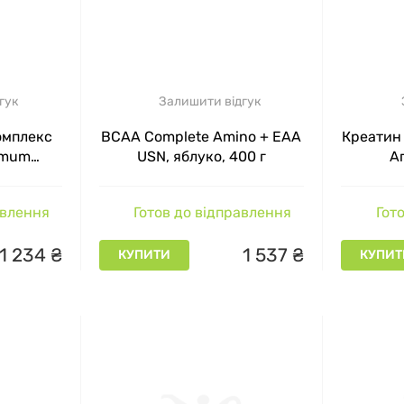
гук
Залишити відгук
омплекс
BCAA Complete Amino + EAA
Креатин 
imum
USN, яблуко, 400 г
А
00 капсул
авлення
Готов до відправлення
Гото
1
234
₴
1
537
₴
КУПИТИ
КУПИТ