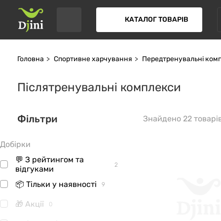
КАТАЛОГ ТОВАРІВ
Головна
Спортивне харчування
Передтренувальні ком
Післятренувальні комплекси
Фільтри
Знайдено 22 товарі
Добірки
💬 З рейтингом та
2
відгуками
📦 Тільки у наявності
9
🎁 Акції
0