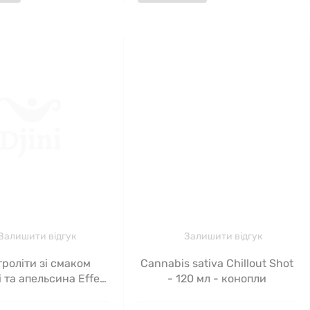
Залишити відгук
Залишити відгук
роліти зі смаком
Cannabis sativa Chillout Shot
 та апельсина Effer-
- 120 мл - конопли
Sports Now Foods 10
таблеток 51 г