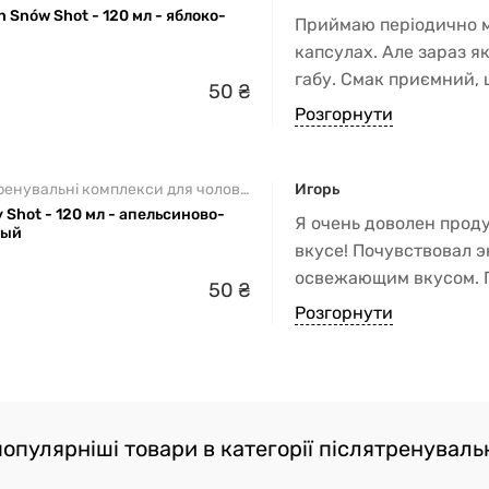
h Snów Shot - 120 мл - яблоко-
Приймаю періодично ме
капсулах. Але зараз я
габу. Смак приємний, щ
50
₴
ніж від таблетованої
Розгорнути
альтернативу і брати 
Передтренувальні комплекси для чоловіків
Игорь
 Shot - 120 мл - апельсиново-
Я очень доволен прод
вый
вкусе! Почувствовал э
освежающим вкусом. П
50
₴
собой в сумке, не зан
Розгорнути
популярніші товари в категорії післятренуваль