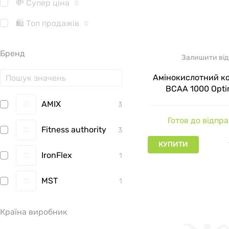
💸 Супер ціна
0
🛍 Топ продажів
0
Бренд
Залишити від
Амінокислотний к
BCAA 1000 Opt
Nutrition 1000 мг 2
AMIX
3
Готов до відпр
Fitness authority
3
КУПИТИ
IronFlex
1
MST
1
Now Foods
1
Країна виробник