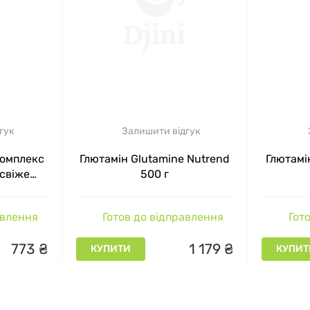
гук
Залишити відгук
комплекс
Глютамін Glutamine Nutrend
Глютамі
 свіже
500 г
г
авлення
Готов до відправлення
Гото
773
₴
1
179
₴
КУПИТИ
КУПИТ