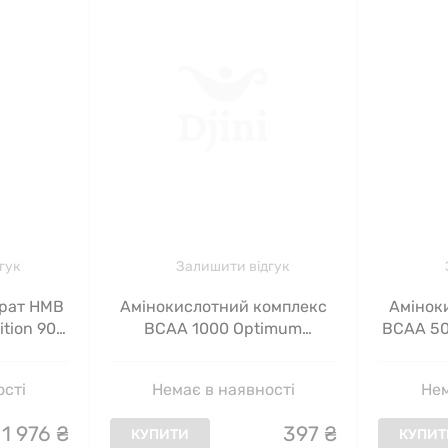
гук
Залишити відгук
ират HMB
Амінокислотний комплекс
Амінок
tion 90
BCAA 1000 Optimum
BCAA 50
Nutrition 1000 мг 60 капсул
Натур
ості
Немає в наявності
Нем
1
976
₴
397
₴
КУПИТИ
КУПИТ