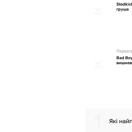
Słodkic
груша
Bad Boy
вишне
1
Які най