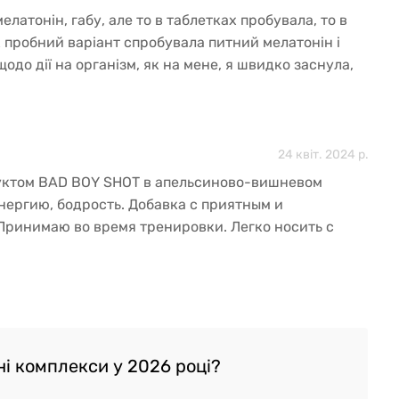
латонін, габу, але то в таблетках пробувала, то в
к пробний варіант спробувала питний мелатонін і
одо дії на організм, як на мене, я швидко заснула,
 форми. Думаю можна використовувати як
з собою в дорогу, щоб легше переносити зміни.
24 квіт. 2024 р.
уктом BAD BOY SHOT в апельсиново-вишневом
нергию, бодрость. Добавка с приятным и
ринимаю во время тренировки. Легко носить с
имает много места.
ні комплекси у 2026 році?