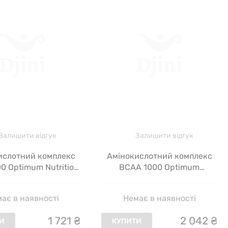
Залишити відгук
Залишити відгук
ислотний комплекс
Амінокислотний комплекс
0 Optimum Nutrition
BCAA 1000 Optimum
альний смак 345 г
Nutrition 1000 мг 400 капсул
ає в наявності
Немає в наявності
1
721
₴
2
042
₴
И
КУПИТИ