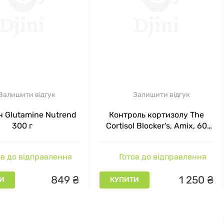
Залишити відгук
Залишити відгук
н Glutamine Nutrend
Контроль кортизолу The
300 г
Cortisol Blocker's, Amix, 60
капсул
в до відправлення
Готов до відправлення
849
₴
1
250
₴
И
КУПИТИ