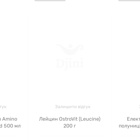
гук
Залишити відгук
и Amino
Лейцин OstroVit (Leucine)
Елект
d 500 мл
200 г
полуниці
Hydrate 