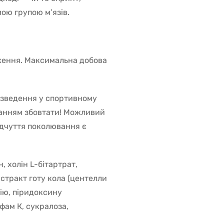
ою групою м’язів.
аження. Максимальна добова
озведення у спортивному
ванням збовтати! Можливий
ідчуття поколювання є
, холін L-бітартрат,
стракт готу кола (центелли
рію, піридоксину
фам К, сукралоза,