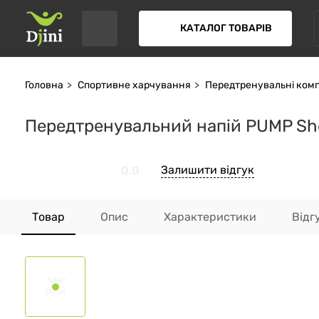
КАТАЛОГ ТОВАРІВ
Головна
Спортивне харчування
Передтренувальні ком
Передтренувальний напій PUMP Sho
Залишити відгук
0.0
Товар
Опис
Характеристики
Відг