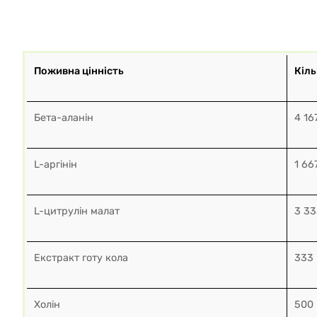
Поживна цінність
Кіль
Бета-аланін
4 16
L-аргінін
1 66
L-цитрулін малат
3 33
Екстракт готу кола
333 
Холін
500 