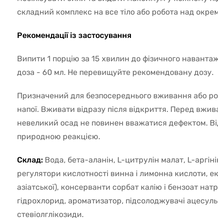
складний комплекс на все тіло або робота над окрем
Рекомендації із застосування
Випити 1 порцію за 15 хвилин до фізичного навант
доза - 60 мл. Не перевищуйте рекомендовану дозу.
Призначений для безпосереднього вживання або р
напої. Вживати відразу після відкриття. Перед вжи
невеликий осад не повинен вважатися дефектом. В
природною реакцією.
Склад:
Вода, бета-аланін, L-цитрулін малат, L-аргінін
регулятори кислотності винна і лимонна кислоти, ек
азіатської), консерванти сорбат калію і бензоат нат
гідрохлорид, ароматизатор, підсолоджувачі ацесуль
стевіолглікозиди.