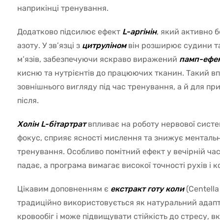
наприкінці тренування.
Додатково підсилює ефект
L-аргінін
, який активно б
азоту. У зв’язці з
цитруліном
він розширює судини та
м’язів, забезпечуючи яскраво виражений
памп-ефе
кисню та нутрієнтів до працюючих тканин. Такий в
зовнішнього вигляду під час тренування, а й для п
після.
Холін L-бітартрат
впливає на роботу нервової сист
фокус, сприяє ясності мислення та знижує ментальн
тренування. Особливо помітний ефект у вечірній ча
падає, а програма вимагає високої точності рухів і 
Цікавим доповненням є
екстракт готу коли
(Centella
традиційно використовується як натуральний адапт
кровообіг і може підвищувати стійкість до стресу, 