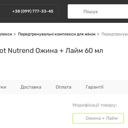
+38 (099) 777-33-45
плекси
Передтренувальні комплекси для жінок
Передтренува
t Nutrend Ожина + Лайм 60 мл
уки
Доставка
Оплата
Гарантії
Модифікації товару:
Ожина + Лайм