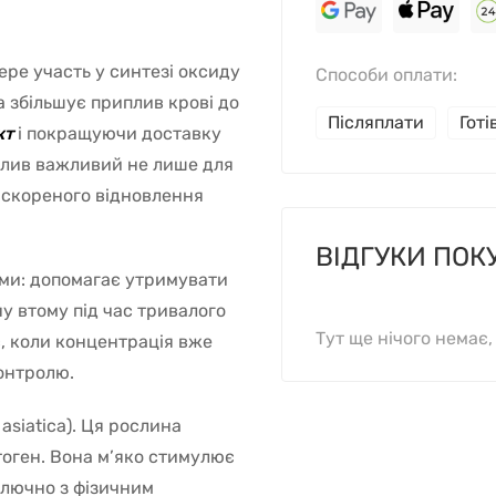
ере участь у синтезі оксиду
Способи оплати:
 збільшує приплив крові до
Післяплати
Гот
кт
і покращуючи доставку
плив важливий не лише для
рискореного відновлення
ВІДГУКИ ПОК
еми: допомагає утримувати
у втому під час тривалого
Тут ще нічого немає
с, коли концентрація вже
контролю.
 asiatica). Ця рослина
оген. Вона м’яко стимулює
включно з фізичним