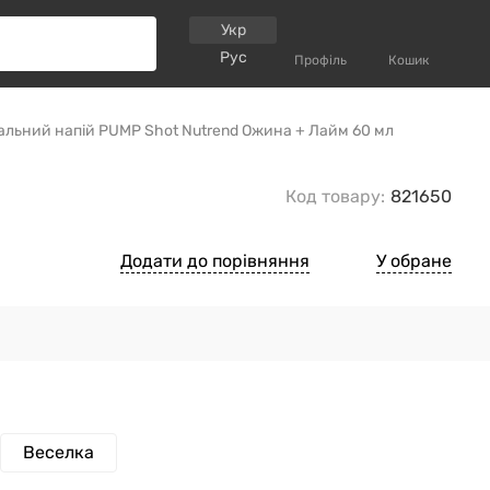
Укр
Рус
Профіль
Кошик
льний напій PUMP Shot Nutrend Ожина + Лайм 60 мл
Код товару:
821650
Додати до порівняння
У обране
Веселка