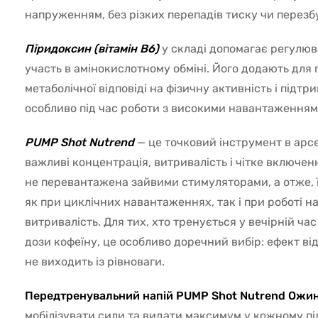
напруженням, без різких перепадів тиску чи перез
Піридоксин (вітамін B6)
у складі допомагає регулюва
участь в амінокислотному обміні. Його додають для
метаболічної відповіді на фізичну активність і підт
особливо під час роботи з високими навантаженням
PUMP Shot Nutrend
— це точковий інструмент в арс
важливі концентрація, витривалість і чітке включе
не перевантажена зайвими стимуляторами, а отже, 
як при циклічних навантаженнях, так і при роботі на
витривалість. Для тих, хто тренується у вечірній ча
дози кофеїну, це особливо доречний вибір: ефект ві
не виходить із рівноваги.
Передтренувальний напій PUMP Shot Nutrend Ожин
мобілізувати сили та видати максимум у кожному під