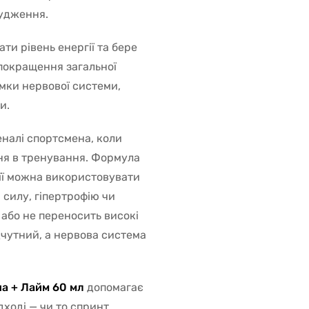
будження.
ти рівень енергії та бере
 покращення загальної
римки нервової системи,
и.
еналі спортсмена, коли
ння в тренування. Формула
її можна використовувати
 силу, гіпертрофію чи
с або не переносить високі
дчутний, а нервова система
а + Лайм 60 мл
допомагає
ході — чи то спринт,