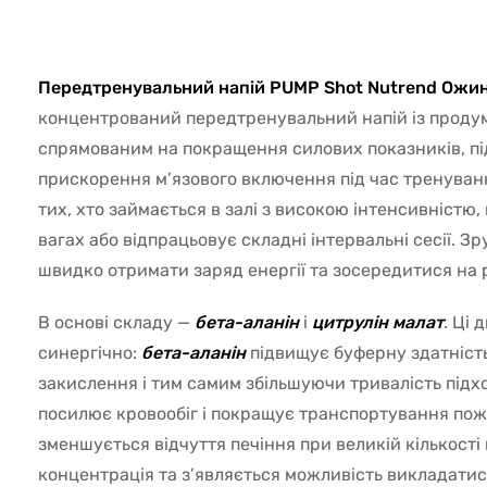
44415
Передтренувальний напій PUMP Shot Nutrend Ожин
концентрований передтренувальний напій із проду
спрямованим на покращення силових показників, пі
прискорення м’язового включення під час тренуван
тих, хто займається в залі з високою інтенсивністю,
вагах або відпрацьовує складні інтервальні сесії. 
швидко отримати заряд енергії та зосередитися на р
В основі складу —
бета-аланін
і
цитрулін малат
. Ці
синергічно:
бета-аланін
підвищує буферну здатність
закислення і тим самим збільшуючи тривалість підх
посилює кровообіг і покращує транспортування пож
зменшується відчуття печіння при великій кількості 
концентрація та з’являється можливість викладатис