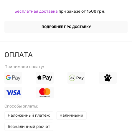
Уменьшает проявления инсулинорезистентности.
Бесплатная доставка
при заказе
от 1500 грн.
Повышает уровень энергии.
ПОДРОБНЕЕ ПРО ДОСТАВКУ
Назначение
Контроль аппетита, калорий и веса.
ОПЛАТА
Улучшение углеводного и жирового обмена.
Принимаем оплату:
Оптимизация пищеварения.
Рекомендуется при:
Способы оплаты:
Метаболическом синдроме
Наложенный платеж
Наличными
(инсулинорезистентности).
Безналичный расчет