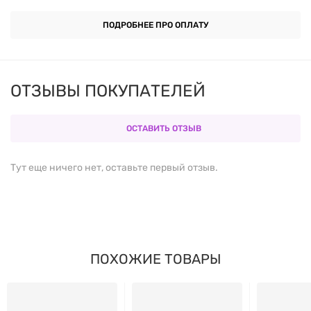
Сахарном диабете 2-го типа.
ПОДРОБНЕЕ ПРО ОПЛАТУ
Ожирение 1-й, 2-й и 3-й степени.
Ферментная недостаточность.
ОТЗЫВЫ ПОКУПАТЕЛЕЙ
Диспепсии (расстройствах пищеварения).
ОСТАВИТЬ ОТЗЫВ
Как действует Active Slim?
Тут еще ничего нет, оставьте первый отзыв.
Регулирует углеводный обмен, поддерживает
здоровый уровень глюкозы в крови.
Замедляет абсорбцию сахара и уменьшает
ПОХОЖИЕ ТОВАРЫ
нагрузку на поджелудочную железу.
Улучшает чувствительность клеток к инсулину,