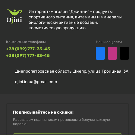
100% натуральный комплекс.
Интернет-магазин “Джинни” - продукты
спортивного питания, витамины и минералы,
Разработано на основе исследований японских и
биологически активные добавки,
косметическую продукцию
южнокорейских ученых.
Контактные телефоны
Наши соц.сети
Блокирует усвоение быстрых углеводов.
+38 (099) 777-33-45
+38 (097) 777-33-45
Не содержит искусственных красителей,
подсластителей, консервантов, глютена и
Днепропетровская область, Днепр, улица Троицкая, 3А
лактозы.
djini.in.ua@gmail.com
Действие активных компонентов
Ферментированные экстракты растений,
Подписывайтесь на скидки!
фруктов, овощей и зерен
– ускоряют
Рассылаем подписчикам промокоды и бонусы каждую
неделю.
пищеварение, снабжают организм полезными
ферментами и улучшают усвоение питательных