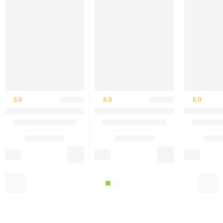
что способствует лучшему энергетическому
обмену.
Запускает процессы жиросжигания и
нормализует жировой обмен.
Содержит пребиотический комплекс для
восстановления полезной микрофлоры
5.0
5.0
5.0
кишечника.
Облегчает пищеварение белков, жиров и
углеводов.
Уменьшает вздутие живота и регулирует
моторику кишечника.
Преимущества Active Slim