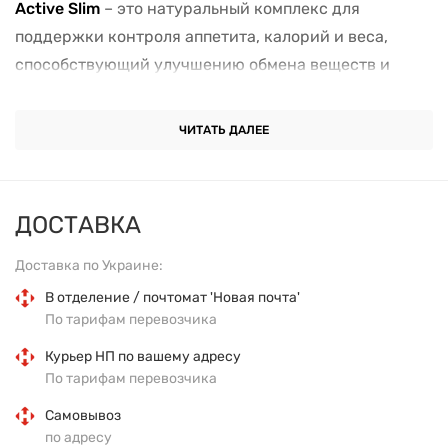
Active Slim
– это натуральный комплекс для
поддержки контроля аппетита, калорий и веса,
способствующий улучшению обмена веществ и
здоровому похудению.
ЧИТАТЬ ДАЛЕЕ
Основные преимущества
Содействует снижению лишнего веса.
ДОСТАВКА
Помогает контролировать аппетит без
Доставка по Украине:
изнурительных диет.
В отделение / почтомат 'Новая почта'
По тарифам перевозчика
Ускоряет метаболизм и жировой обмен.
Курьер НП по вашему адресу
Снижает постоянное чувство голода.
По тарифам перевозчика
Самовывоз
Нормализует уровень сахара в крови.
по адресу