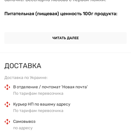
Питательная (пищевая) ценность 100г продукта:
Энергетическая ценность (калорийность) - 574 ккал
ЧИТАТЬ ДАЛЕЕ
Белки - 24,4 г
Жиры - 50 г
ДОСТАВКА
Углеводы - 21,9 г
Доставка по Украине:
Состав:
В отделение / почтомат 'Новая почта'
По тарифам перевозчика
Арахис жареный (77,5%), шоколад черный, кусочки
Курьер НП по вашему адресу
арахиса жареного, соль
По тарифам перевозчика
Тара:
пластик.
Самовывоз
по адресу