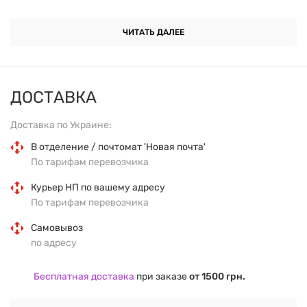
Питательная ценность на 100 г продукта:
ЧИТАТЬ ДАЛЕЕ
Калорийность – 563 ккал
ДОСТАВКА
Белки – 23 г
Доставка по Украине:
Жиры – 44 г
В отделение / почтомат 'Новая почта'
По тарифам перевозчика
Углеводы – 26 г
Курьер НП по вашему адресу
Состав:
жареный арахис и клюква.
По тарифам перевозчика
Самовывоз
по адресу
Бесплатная доставка
при заказе
от 1500 грн.