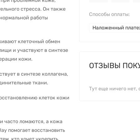
 при проблемной коже,
ельного стресса. Он также
Способы оплаты:
 нормальной работы
Наложенный плат
ивают клеточный обмен
пищи и участвуют в синтезе
нерации кожи.
ОТЗЫВЫ ПОК
ствует в синтезе коллагена,
динительные ткани.
Тут еще ничего нет, 
восстановлению клеток кожи
и часто ломаются, а кожа
s Way помогает восстановить
тем, кто хочет укрепить