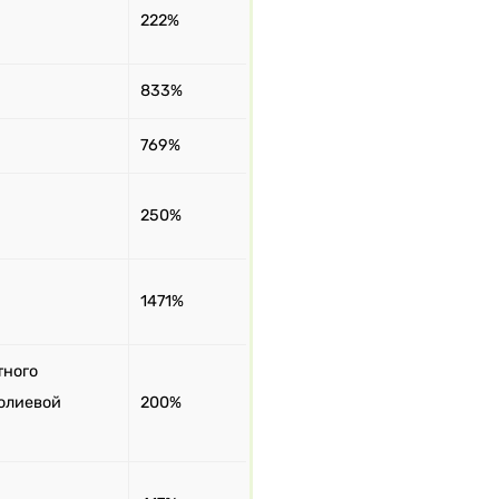
222%
833%
769%
250%
1471%
тного
фолиевой
200%