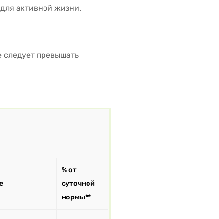
для активной жизни.
Не следует превышать
% от
е
суточной
нормы**