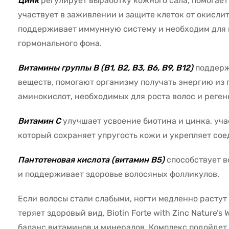
Цинк
регулирует выработку кожного сала, помогает
участвует в заживлении и защите клеток от окислит
поддерживает иммунную систему и необходим для
гормонального фона.
Витамины группы B (B1, B2, B3, B6, B9, B12)
поддерж
веществ, помогают организму получать энергию из 
аминокислот, необходимых для роста волос и реге
Витамин C
улучшает усвоение биотина и цинка, уча
который сохраняет упругость кожи и укрепляет сое
Пантотеновая кислота (витамин B5)
способствует 
и поддерживает здоровье волосяных фолликулов.
Если волосы стали слабыми, ногти медленно растут 
теряет здоровый вид, Biotin Forte with Zinc Nature’
баланс витаминов и минералов. Комплекс подойдет 