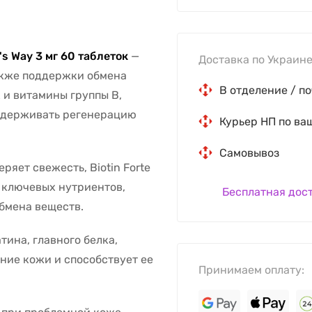
e's Way 3 мг 60 таблеток
—
Доставка по Украине
также поддержки обмена
В отделение / по
 и витамины группы B,
оддерживать регенерацию
Курьер НП по ва
Самовывоз
ряет свежесть, Biotin Forte
т ключевых нутриентов,
Бесплатная дос
бмена веществ.
тина, главного белка,
яние кожи и способствует ее
Принимаем оплату: