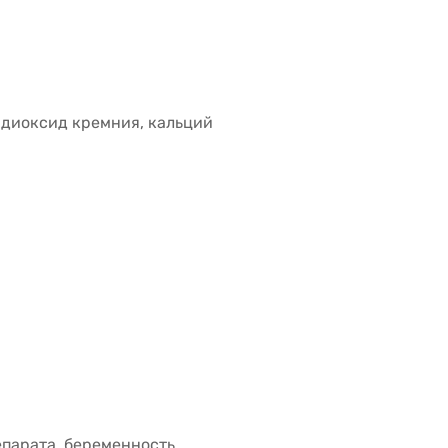
, диоксид кремния, кальций
парата, беременность,