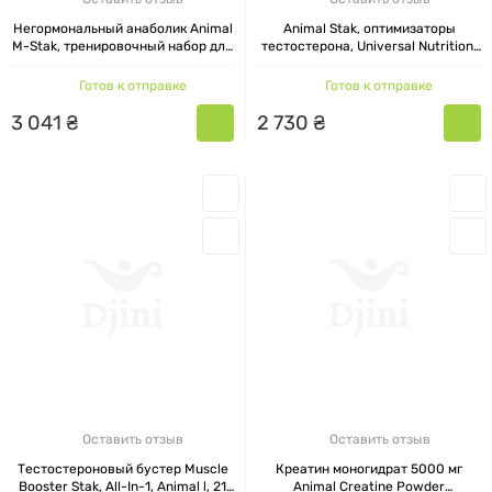
Негормональный анаболик Animal
Animal Stak, оптимизаторы
M-Stak, тренировочный набор для
тестостерона, Universal Nutrition,
хедлайнеров, 21 пакетик
21 пакетик
Готов к отправке
Готов к отправке
3
041
₴
2
730
₴
Оставить отзыв
Оставить отзыв
Тестостероновый бустер Muscle
Креатин моногидрат 5000 мг
Booster Stak, All-In-1, Animal l, 21
Animal Creatine Powder