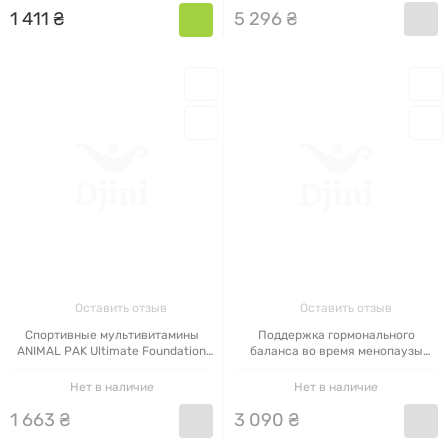
5
296
₴
1
411
₴
Оставить отзыв
Оставить отзыв
Спортивные мультивитамины
Поддержка гормонального
ANIMAL PAK Ultimate Foundation
баланса во время менопаузы
30 пакетиков
ANIMAL Power Balance 30
пакетиков
Нет в наличие
Нет в наличие
1
663
₴
3
090
₴