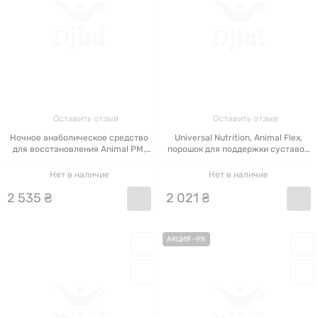
Оставить отзыв
Оставить отзыв
Ночное анаболическое средство
Universal Nutrition, Animal Flex,
для восстановления Animal PM,
порошок для поддержки суставов
30 пакетиков
со вкусом вишни, 369 г (13 унций)
Нет в наличие
Нет в наличие
2
535
₴
2
021
₴
АКЦИЯ -9%