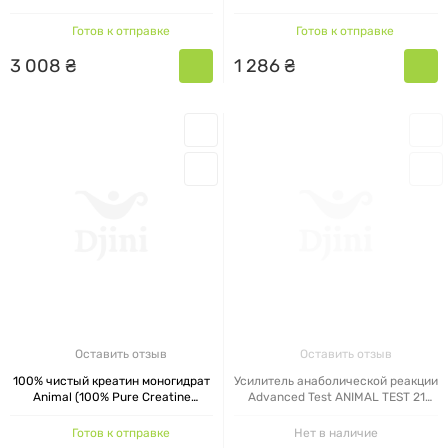
пакет
натуральный вкус 300 г
Готов к отправке
Готов к отправке
3
008
₴
1
286
₴
Оставить отзыв
Оставить отзыв
100% чистый креатин моногидрат
Усилитель анаболической реакции
Animal (100% Pure Creatine
Advanced Test ANIMAL TEST 21
Monohydrate Animal) Universal
пакетик
Nutrition 500 г
Готов к отправке
Нет в наличие