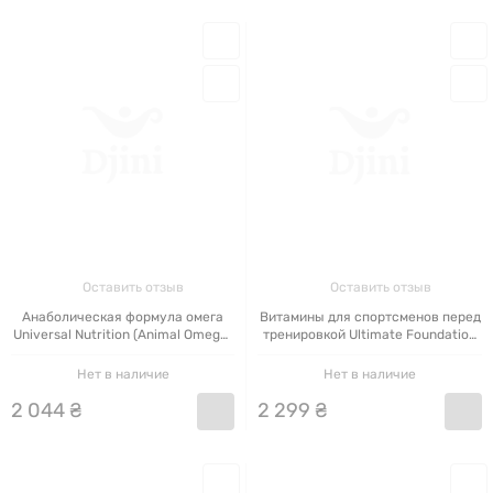
Оставить отзыв
Оставить отзыв
Анаболическая формула омега
Витамины для спортсменов перед
Universal Nutrition (Animal Omega)
тренировкой Ultimate Foundation
30 пакетов
Animal Pak 44 пакетики (США)
Нет в наличие
Нет в наличие
2
044
₴
2
299
₴