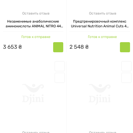
Оставить отзыв
Оставить отзыв
Незаменимые анаболические
Предтренировочный комплекс
аминокислоты ANIMAL NITRO 44
Universal Nutrition Animal Cuts 42
пакетика
пакета
Готов к отправке
Готов к отправке
3
653
₴
2
548
₴
Оставить отзыв
Оставить отзыв