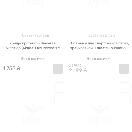
Оставить отзыв
Оставить отзыв
Хондропротектор Universal
Витамины для спортсменов перед
Nutrition (Animal Flex Powder) с
тренировкой Ultimate Foundation
апельсиновым вкусом 339 г
Animal Pak 44 пакетика (Европа)
Нет в наличие
Нет в наличие
2
399
,
00
1
753
₴
2
199
₴