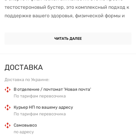
тестостероновый бустер, это комплексный подход к
поддержке вашего здоровья, физической формы и
производительности.
Особенности Animal Stak:
ЧИТАТЬ ДАЛЕЕ
Комплекс гормонов:
Включает арахидоновую
кислоту, которая помогает контролировать
ДОСТАВКА
воспалительные процессы в мышцах, стимулируя
Доставка по Украине:
рост мышечных волокон. Это способствует
В отделение / почтомат 'Новая почта'
увеличению мышечной массы и силы.
По тарифам перевозчика
Про-андрогенный комплекс:
Содержит экстракт
Курьер НП по вашему адресу
корня крапивы двудомной, который способствует
По тарифам перевозчика
увеличению уровня свободного тестостерона в
Самовывоз
организме. Этот гормон является ключевым для
по адресу