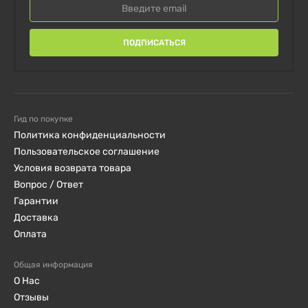
Состав
ПОДПИСАТЬСЯ
Размер порции:
1 шт.
Порций в упаковке:
21
% от
Гид по покупке
Количество
суточной
Политика конфиденциальности
на порцию
Пользовательское соглашение
потребности
Условия возврата товара
Вопрос / Ответ
Витамин D3 (как
1000 МЕ
250%
Гарантии
холекальциферол)
Доставка
Оплата
Витамин B6
10,5 мг
525%
(пиридоксин HCI)
Общая информация
О Нас
Магний (как оксид)
450 мг
113%
Отзывы