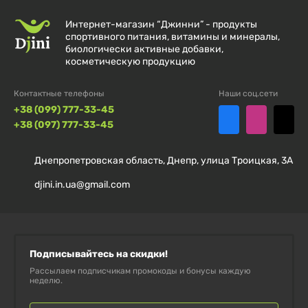
Принимать по одному пакетику день в течение 21
Интернет-магазин “Джинни” - продукты
дней подряд. В дни тренировок, принимать за 30-45
спортивного питания, витамины и минералы,
биологически активные добавки,
минут до поднятия груза. В дни без тренировок
косметическую продукцию
принимать перед сном. Для получения наилучших
результатов принимать этот продукт в соответствии
Контактные телефоны
Наши соц.сети
+38 (099) 777-33-45
со следующим графиком: курсом в три недели и
+38 (097) 777-33-45
одна неделя перерыва. Лучшие результаты могут
быть достигнуты людьми 25 лет и старше. Тем не
Днепропетровская область, Днепр, улица Троицкая, 3А
менее, из-за своих способностей в регулировании
djini.in.ua@gmail.com
уровня свободного тестостерона, эта добавка может
быть полезна и в других ситуациях. Рекомендуем
также принимать Animal Stak в сочетании с Animal
Test и Animal M-Stak для еще большего результата.
Подписывайтесь на скидки!
Рассылаем подписчикам промокоды и бонусы каждую
неделю.