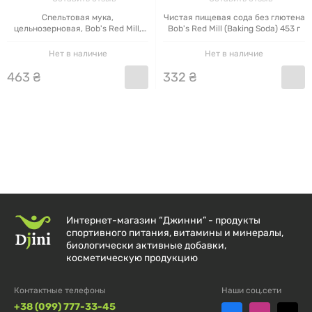
Спельтовая мука,
Чистая пищевая сода без глютена
цельнозерновая, Bob's Red Mill,
Bob's Red Mill (Baking Soda) 453 г
624 г
Нет в наличие
Нет в наличие
463
₴
332
₴
Интернет-магазин “Джинни” - продукты
спортивного питания, витамины и минералы,
биологически активные добавки,
косметическую продукцию
Контактные телефоны
Наши соц.сети
+38 (099) 777-33-45