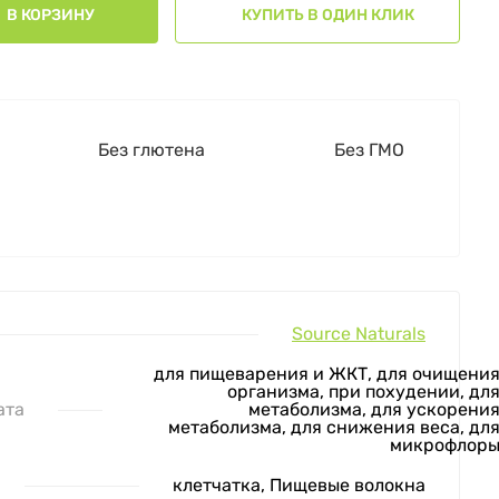
В КОРЗИНУ
КУПИТЬ В ОДИН КЛИК
Без глютена
Без ГМО
Source Naturals
для пищеварения и ЖКТ, для очищени
организма, при похудении, дл
ата
метаболизма, для ускорени
метаболизма, для снижения веса, дл
микрофлор
клетчатка, Пищевые волокна