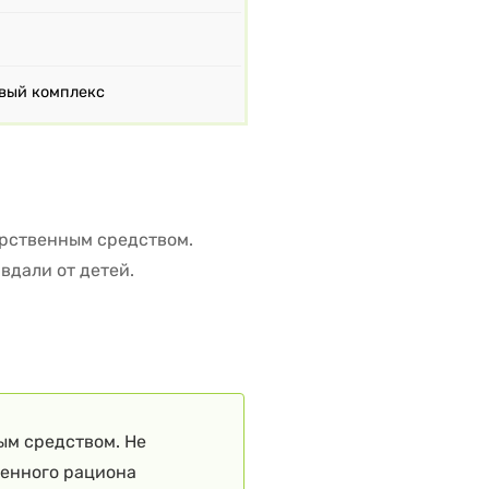
вый комплекс
карственным средством.
вдали от детей.
.
ым средством. Не
ценного рациона