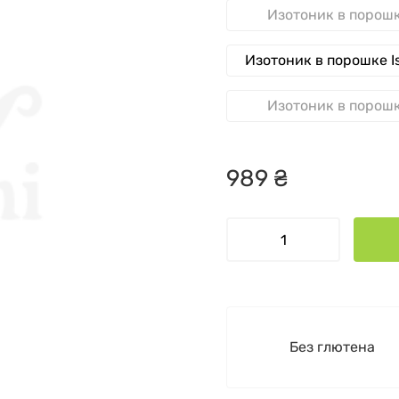
Изотоник в порошк
Изотоник в порошке Is
Изотоник в порошк
989
₴
Без глютена