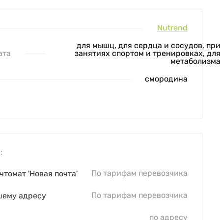
Nutrend
для мышц, для сердца и сосудов, пр
ата
занятиях спортом и тренировках, дл
метаболизм
смородина
:
По тарифам перевозчика
чтомат 'Новая почта'
По тарифам перевозчика
шему адресу
по адресу