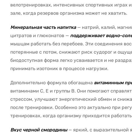
велотренировках, интенсивных спортивных играх и
зале, когда резервов организма может не хватить.
Минеральная часть напитка
— натрий, калий, магни
цитратов и глюконатов —
поддерживает водно-сол
мышцам работать без перебоев. Эти соединения во
потерянные с потом, снижают риск судорог и ощущ
биодоступная форма легко усваивается и не раздр
принимать изотоник в процессе нагрузки.
Дополнительно формула обогащена
витаминным пр
витаминами C, E и группы B. Они помогают справля
стрессом, улучшают энергетический обмен и снижа
после тренировки. Особенно это актуально при ре
тренировках, когда организму приходится работать
Вкус черной смородины
— яркий, с выразительной 