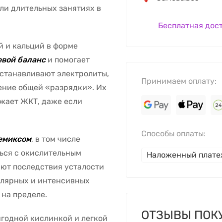
ли длительных занятиях в
Бесплатная дос
й и кальций в форме
евой баланс
и помогает
сстанавливают электролиты,
Принимаем оплату:
ение общей «разрядки». Их
ажает ЖКТ, даже если
Способы оплаты:
емиксом
, в том числе
ться с окислительным
Наложенный плат
ют последствия усталости
гулярных и интенсивных
 на пределе.
ОТЗЫВЫ ПОК
ягодной кислинкой и легкой