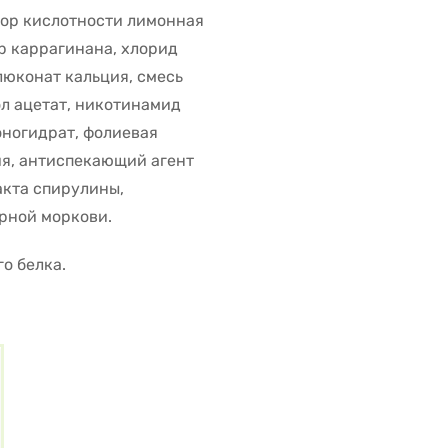
ятор кислотности лимонная
ор каррагинана, хлорид
люконат кальция, смесь
ол ацетат, никотинамид
ногидрат, фолиевая
ия, антиспекающий агент
акта спирулины,
рной моркови.
о белка.