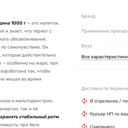
Бренд
дина 1000 г
— это напиток,
й и знает, что теряет с
Применение препар
ежать обезвоживания,
Вкус
в по самочувствию. Он
х, которые действительно
Все характеристики
 — особенно на жаре, при
азработана так, чтобы
 не мешая во время
Доставка по Украине
юкоза и мальтодекстрин.
В отделение / по
нергии, так и ее
Курьер НП по ва
хранять стабильный ритм
,
ливость: при беге,
Самовывоз