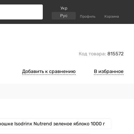
Укр
Рус
Профиль
Корзина
Код товара:
815572
Добавить к сравнению
В избранное
ошке Isodrinx Nutrend зеленое яблоко 1000 г