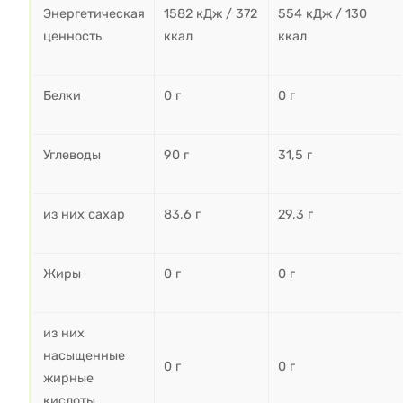
Энергетическая
1582 кДж / 372
554 кДж / 130
ценность
ккал
ккал
Белки
0 г
0 г
Углеводы
90 г
31,5 г
из них сахар
83,6 г
29,3 г
Жиры
0 г
0 г
из них
насыщенные
0 г
0 г
жирные
кислоты