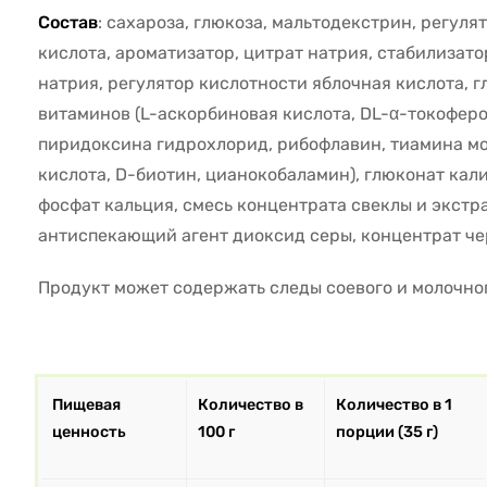
Состав
: сахароза, глюкоза, мальтодекстрин, регул
кислота, ароматизатор, цитрат натрия, стабилизат
натрия, регулятор кислотности яблочная кислота, г
витаминов (L-аскорбиновая кислота, DL-α-токофер
пиридоксина гидрохлорид, рибофлавин, тиамина мо
кислота, D-биотин, цианокобаламин), глюконат кал
фосфат кальция, смесь концентрата свеклы и экстр
антиспекающий агент диоксид серы, концентрат че
Продукт может содержать следы соевого и молочног
Пищевая
Количество в
Количество в 1
ценность
100 г
порции (35 г)