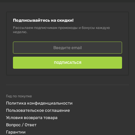
† Суточная норма не установлена.
Подписывайтесь на скидки!
ПРОТИВОПОКАЗАНИЯ:
Рассылаем подписчикам промокоды и бонусы каждую
неделю.
Не рекомендуется лицам с индивидуальной
чувствительностью к акации или ее компонентам.
Перед употреблением проконсультируйтесь с
врачом, особенно если вы беременны, кормите
ПОДПИСАТЬСЯ
грудью, хронические заболевания или принимаете
лекарственные средства. Не превышайте
рекомендованную дозу.
Гид по покупке
Политика конфиденциальности
УСЛОВИЯ ХРАНЕНИЯ:
Пользовательское соглашение
Условия возврата товара
Хранить в плотно закрытой упаковке, в сухом,
Вопрос / Ответ
прохладном месте, защищенном от прямых
Гарантии