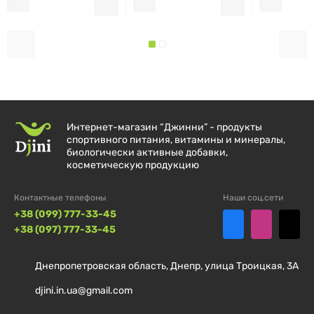
СОСТАВ:
КОЛИЧЕСТВО
% ОТ
КОМПОНЕНТ
НА ПОРЦИЮ (6,5
СУТОЧНОЙ
Г)
НОРМЫ
Интернет-магазин “Джинни” - продукты
спортивного питания, витамины и минералы,
биологически активные добавки,
Калории
25
—
косметическую продукцию
Всего углеводов
6 г
2%
Контактные телефоны
Наши соц.сети
+38 (099) 777-33-45
Клетчатка
6 г
21%
+38 (097) 777-33-45
Органическая резина
Днепропетровская область, Днепр, улица Троицкая, 3А
6,5 г
†
акации (Acacia senegal)
djini.in.ua@gmail.com