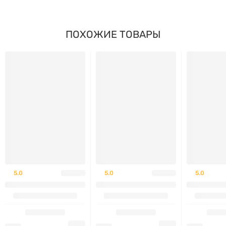
Гипоаллергенный продукт:
Не содержит глютена,
ГМО, молочных продуктов и сои.
ПОХОЖИЕ ТОВАРЫ
Удобство использования:
Легко растворяется в
воде, не имеет выраженного вкуса.
РЕКОМЕНДАЦИИ ПО
ПРИМЕНЕНИЮ:
Взрослым рекомендуется принимать по 1 столовой
ложке (примерно 6,5 г) 1–2 раза в день, растворяя
порошок в стакане воды, сока или другого напитка.
5.0
5.0
5.0
Начинайте с меньшей дозы, постепенно увеличивая
до рекомендуемого количества во избежание
дискомфорта. При приеме клетчатки обязательно
употребляйте достаточное количество жидкости.