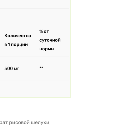
% от
Количество
суточной
в 1 порции
нормы
500 мг
**
рат рисовой шелухи,