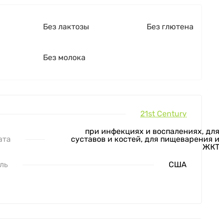
Без лактозы
Без глютена
Без молока
21st Century
при инфекциях и воспалениях, дл
ата
суставов и костей, для пищеварения 
ЖК
ль
США