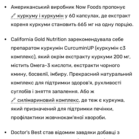
Американський виробник Now Foods пропонує
куркуму і куркумін
у 60 капсулах, де екстракт
кореня куркуми становить 665 мг на одну порцію.
California Gold Nutrition зарекомендувала себе
препаратом куркумін CurcuminUP (куркумін с3
комплекс), який окрім екстракту куркуми 200 мг,
містить Омега-3 кислоти, екстракти чорного
кмину, босвелії, імбиру. Прекрасний натуральний
комплекс для підтримки здоров'я, рухливості
суглобів і зняття запалення. Або ж
силімариновий комплекс
, де теж є куркума,
який призначений для підтримки печінки,
профілактики жовчнокам'яної хвороби.
Doctor's Best став відомим завдяки добавці з