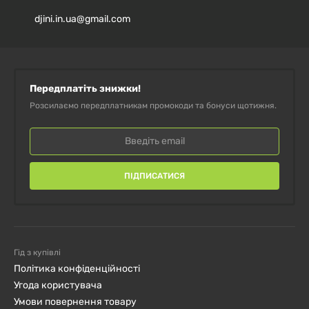
Lab 1000 мг 180 капсул
djini.in.ua@gmail.com
Куркума з чорним перцем Turmeric
Black Pepper Swanson, 60 веганських
капсул
Передплатіть знижки!
Куркумін Turmeric Complex 500 мг 21st
Розсилаємо передплатникам промокоди та бонуси щотижня.
Century, 60 капсул
ПІДПИСАТИСЯ
Гід з купівлі
Політика конфіденційності
Угода користувача
Умови повернення товару