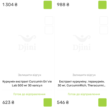
1
304
₴
988
₴
Залишити відгук
Залишити відгук
Куркумін екстракт Curcumin En`vie
Екстракт куркуміну, теракурмін,
Lab 500 мг 30 капсул
30 мг, CurcuminRich, Theracurmin,
Natural Factors, 30
вегетаріанських капсул
Готов до відправлення
Готов до відправлення
623
₴
546
₴