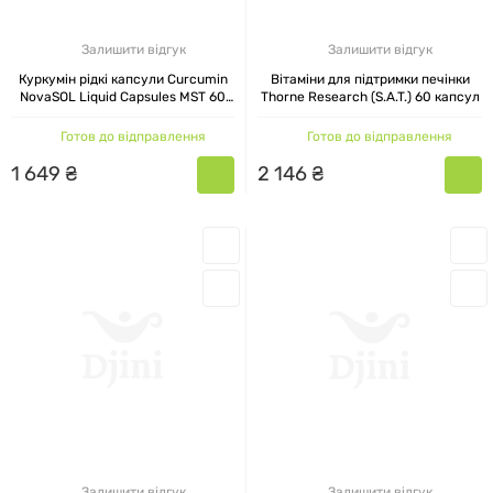
Залишити відгук
Залишити відгук
Куркумін рідкі капсули Curcumin
Вітаміни для підтримки печінки
NovaSOL Liquid Capsules MST 60
Thorne Research (S.A.T.) 60 капсул
капсул
Готов до відправлення
Готов до відправлення
1
649
₴
2
146
₴
Залишити відгук
Залишити відгук