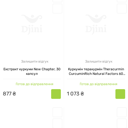
Залишити відгук
Залишити відгук
Екстракт куркуми New Chapter, 30
Куркумін теракурмін Theracurmin
капсул
CurcuminRich Natural Factors 60
вегетаріанських капсул
Готов до відправлення
Готов до відправлення
877
₴
1
073
₴