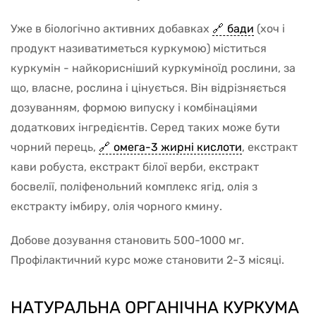
Уже в біологічно активних добавках
бади
(хоч і
продукт називатиметься куркумою) міститься
куркумін - найкорисніший куркуміноїд рослини, за
що, власне, рослина і цінується. Він відрізняється
дозуванням, формою випуску і комбінаціями
додаткових інгредієнтів. Серед таких може бути
чорний перець,
омега-3 жирні кислоти
, екстракт
кави робуста, екстракт білої верби, екстракт
босвелії, поліфенольний комплекс ягід, олія з
екстракту імбиру, олія чорного кмину.
Добове дозування становить 500-1000 мг.
Профілактичний курс може становити 2-3 місяці.
НАТУРАЛЬНА ОРГАНІЧНА КУРКУМА