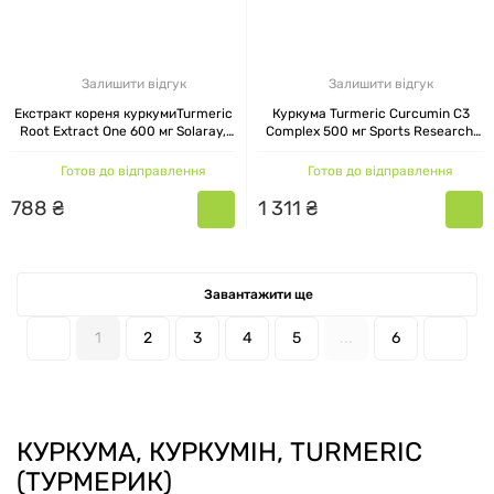
Залишити відгук
Залишити відгук
Екстракт кореня куркумиTurmeric
Куркума Turmeric Curcumin C3
Root Extract One 600 мг Solaray,
Complex 500 мг Sports Research,
30 капсул
60 капсул
Готов до відправлення
Готов до відправлення
788
₴
1
311
₴
Завантажити ще
1
2
3
4
5
...
6
КУРКУМА, КУРКУМІН, TURMERIC
(ТУРМЕРИК)