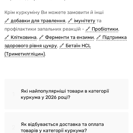
Крім куркуміну Ви можете замовити й інші
добавки для травлення
,
імунітету
та
профілактики запальних реакцій -
Пробіотики
,
Клітковина
,
Ферменти та ензими
,
Підтримка
здорового рівня цукру
,
Бетаїн HCL
(Триметилгліцин)
.
Які найпопулярніші товари в категорії
1
куркума у 2026 році?
Як відбувається доставка та оплата
2
Куркума з чорним перцем Turmeric
товарів у категорії куркума?