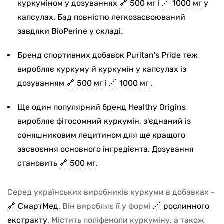
куркуміном у дозуваннях
500 мг
і
1000 мг
у
капсулах. Бад повністю легкозасвоюваний
завдяки BioPerine у складі.
Бренд спортивних добавок Puritan's Pride теж
виробляє куркуму й куркумін у капсулах із
дозуванням
500 мг
і
1000 мг
.
Ще один популярний бренд Healthy Origins
виробляє фітосомний куркумін, з'єднаний із
соняшниковим лецитином для ще кращого
засвоєння основного інгредієнта. Дозування
становить
500 мг
.
Серед українських виробників куркуми в добавках -
СмартМед
. Він виробляє її у формі
рослинного
екстракту
. Містить поліфеноли куркуміну, а також