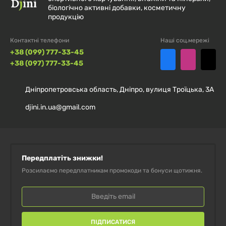
вегетаріанських капсул
Лактаза для травлення Lactase Digest
біологічно активні добавки, косметичну
продукцію
Source Naturals 30 мг 180 капсул
Оплата доставки здійснюється покупцем
Захист імунітету Immune з
при отриманні замовлення.
Контактні телефони
протеолітичними ферментами Defense
Наші соц.мережі
+38 (099) 777-33-45
Enzymedica, 60 капсул
+38 (097) 777-33-45
Травні ферменти (бетаїн/пепсин/
Дніпропетровська область, Дніпро, вулиця Троїцька, 3А
панкреатин) Multi Enzyme Thorne, 180
djini.in.ua@gmail.com
капсул
Протеолітичні ферменти Proteolytic
Enzymes Doctor's Best, 90 капсул
Передплатіть знижки!
Добавка для перетравлення молочних
Розсилаємо передплатникам промокоди та бонуси щотижня.
продуктів Lacto Enzymedica, 30 капсул
ПІДПИСАТИСЯ