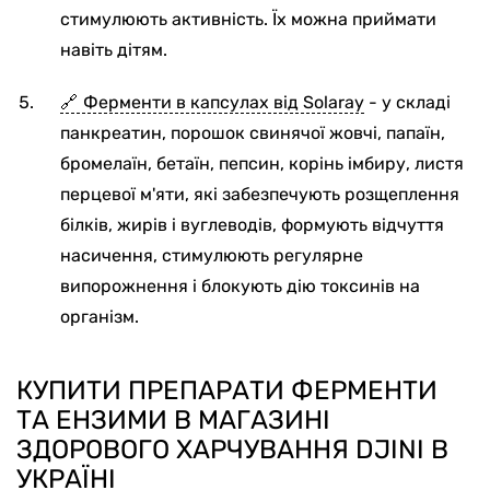
стимулюють активність. Їх можна приймати
навіть дітям.
Ферменти в капсулах від Solaray
- у складі
панкреатин, порошок свинячої жовчі, папаїн,
бромелаїн, бетаїн, пепсин, корінь імбиру, листя
перцевої м'яти, які забезпечують розщеплення
білків, жирів і вуглеводів, формують відчуття
насичення, стимулюють регулярне
випорожнення і блокують дію токсинів на
організм.
КУПИТИ ПРЕПАРАТИ ФЕРМЕНТИ
ТА ЕНЗИМИ В МАГАЗИНІ
ЗДОРОВОГО ХАРЧУВАННЯ DJINI В
УКРАЇНІ