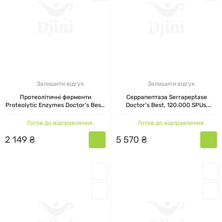
Залишити відгук
Залишити відгук
Протеолітичні ферменти
Серрапептаза Serrapeptase
Proteolytic Enzymes Doctor's Best,
Doctor's Best, 120.000 SPUs,
90 капсул
високої ефективності, 270 капсул
Готов до відправлення
Готов до відправлення
2
149
₴
5
570
₴