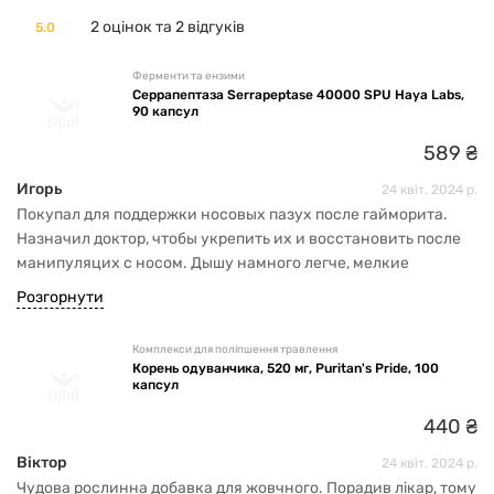
2 оцінок та 2 відгуків
5.0
Ферменти та ензими
Серрапептаза Serrapeptase 40000 SPU Haya Labs,
90 капсул
589
₴
Игорь
24 квіт. 2024 р.
Покупал для поддержки носовых пазух после гайморита.
Назначил доктор, чтобы укрепить их и восстановить после
манипуляцих с носом. Дышу намного легче, мелкие
повреждения носа затянулись.
Розгорнути
Комплекси для поліпшення травлення
Корень одуванчика, 520 мг, Puritan's Pride, 100
капсул
440
₴
Віктор
24 квіт. 2024 р.
Чудова рослинна добавка для жовчного. Порадив лікар, тому