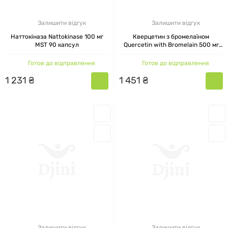
Залишити відгук
Залишити відгук
Наттокіназа Nattokinase 100 мг
Кверцетин з бромелаїном
MST 90 капсул
Quercetin with Bromelain 500 мг
MST 60 капсул
Готов до відправлення
Готов до відправлення
1
231
₴
1
451
₴
Залишити відгук
Залишити відгук