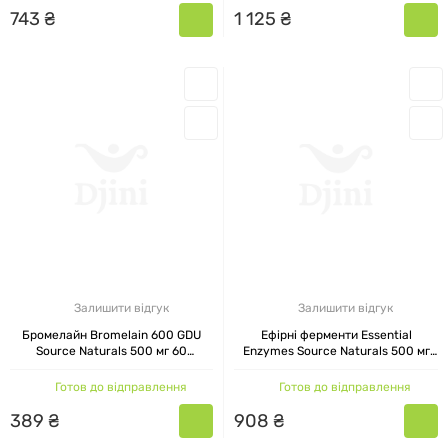
743
₴
1
125
₴
Залишити відгук
Залишити відгук
Бромелайн Bromelain 600 GDU
Ефірні ферменти Essential
Source Naturals 500 мг 60
Enzymes Source Naturals 500 мг
таблеток
120 вегетаріанських капсул
Готов до відправлення
Готов до відправлення
389
₴
908
₴