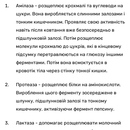
Амілаза - розщеплює крохмалі та вуглеводи на
цукри. Вона виробляється слинними залозами і
тонким кишечником. Проявляє свою активність
навіть після ковтання вже безпосередньо в
підшлунковій залозі. Потім розщеплює
молекули крохмалю до цукрів, які в кінцевому
підсумку перетравлюються на глюкозу іншими
ферментами. Потім вона всмоктується в
кровотік тіла через стінку тонкої кишки.
Протеаза - розщеплює білки на амінокислоти.
Вироблення цього ферменту зосереджене в
шлунку, підшлунковій залозі та тонкому
кишечнику, активізуючи фермент пепсину.
Лактаза - допомагає розщеплювати молочний