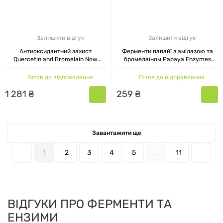
Залишити відгук
Залишити відгук
Антиоксидантний захист
Ферменти папайї з амілазою та
Quercetin and Bromelain Now
бромелаїном Papaya Enzymes
Foods, 60 капсул
Natural Factors 60 жувальних
таблеток
Готов до відправлення
Готов до відправлення
1
281
₴
259
₴
Завантажити ще
1
2
3
4
5
...
11
ВІДГУКИ ПРО ФЕРМЕНТИ ТА
ЕНЗИМИ