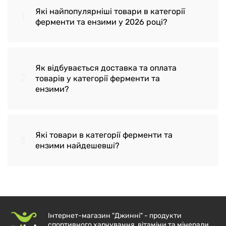
Які найпопулярніші товари в категорії
1
ферменти та ензими у 2026 році?
Як відбувається доставка та оплата
2
Бетаїн із пепсином HCL with Pepsin
товарів у категорії ферменти та
ензими?
Solaray 650 мг 100 капсул
Бромелайн Natures Plus (Bromelain)
500 мг 60 таблеток
Які товари в категорії ферменти та
3
Доставка здійснюється по Україні,
ензими найдешевші?
Травні ферменти папайї Now Foods
транспортною компанією 'Нова Пошта' у
(Papaya Enzymes) 180 льодяників
відділення або до дверей замовника
Ферменти лактази Kal Lactase Enzyme
Надсилання замовлень відбувається
Травні ферменти, Enhanced Super
250 мг, 60 капсул
протягом 2-х робочих днів після
Digestive Enzymes, Life Extension, 60
Інтернет-магазин "Джинні" - продукти
погодження оплати
спортивного харчування, вітаміни та мінерали,