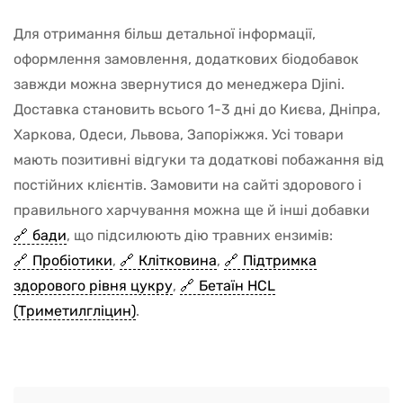
Для отримання більш детальної інформації,
оформлення замовлення, додаткових біодобавок
завжди можна звернутися до менеджера Djini.
Доставка становить всього 1-3 дні до Києва, Дніпра,
Харкова, Одеси, Львова, Запоріжжя. Усі товари
мають позитивні відгуки та додаткові побажання від
постійних клієнтів. Замовити на сайті здорового і
правильного харчування можна ще й інші добавки
бади
, що підсилюють дію травних ензимів:
Пробіотики
,
Клітковина
,
Підтримка
здорового рівня цукру
,
Бетаїн HCL
(Триметилгліцин)
.