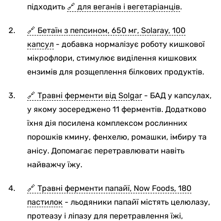
підходить
для веганів і вегетаріанців
.
Бетаїн з пепсином, 650 мг, Solaray, 100
капсул
- добавка нормалізує роботу кишкової
мікрофлори, стимулює виділення кишкових
ензимів для розщеплення білкових продуктів.
Травні ферменти від Solgar
- БАД у капсулах,
у якому зосереджено 11 ферментів. Додатково
їхня дія посилена комплексом рослинних
порошків кмину, фенхелю, ромашки, імбиру та
анісу. Допомагає перетравлювати навіть
найважчу їжу.
Травні ферменти папайї, Now Foods, 180
пастилок
- льодяники папайї містять целюлазу,
протеазу і ліпазу для перетравлення їжі,