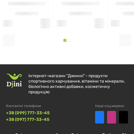
Зберігати в сухому, прохолодному місці,
недоступному для дітей.
ДЕ ПРИДБАТИ:
Придбати
Серрапептазу
можна в інтернет-магазині
djini.com.ua
.
Переваги покупки в нашому
магазині:
Інтернет-магазин "Джинні" - продукти
спортивного харчування, вітаміни та мінерали,
біологічно активні добавки, косметичну
Швидка доставка по всій Україні.
продукцію
Гарантія якості товарів від провідних брендів.
Контактні телефони
Наші соц.мережі
+38 (099) 777-33-45
Безпечні та зручні способи оплати.
+38 (097) 777-33-45
Консультації експертів щодо вибору добавок та