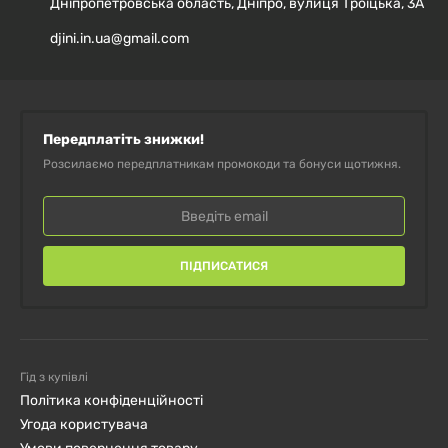
Дніпропетровська область, Дніпро, вулиця Троїцька, 3А
вітамінів.
djini.in.ua@gmail.com
Часті акції та знижки для постійних клієнтів.
Підтримайте своє здоров'я з
Серрапептазою
від
Передплатіть знижки!
Doctor's Best!
Розсилаємо передплатникам промокоди та бонуси щотижня.
ПІДПИСАТИСЯ
Гід з купівлі
Політика конфіденційності
Угода користувача