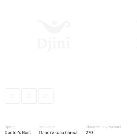
49755
Бренд
Упаковка
Кількість в упаковці
Doctor's Best
Пластикова банка
270