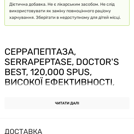
Дієтична добавка. Не є лікарським засобом. Не слід
використовувати як заміну повноцінного раціону
харчування. Зберігати в недоступному для дітей місці.
СЕРРАПЕПТАЗА,
SERRAPEPTASE, DOCTOR'S
BEST, 120,000 SPUS,
ВИСОКОЇ ЕФЕКТИВНОСТІ,
270 ВЕГАНСЬКИХ КАПСУЛ
ЧИТАТИ ДАЛІ
Серрапептаза
від Doctor's Best — це
високоефективна харчова добавка, яка пропонує
потужну підтримку здоров'я. Цей натуральний
ДОСТАВКА
протеолітичний фермент допомагає розщеплювати