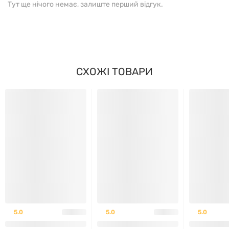
Тут ще нічого немає, залиште перший відгук.
КАПСУЛА)
Серрапептаза
120,000 SPUs
Інші інгредієнти:
целюлоза,
Немає
СХОЖІ ТОВАРИ
веганська капсула (модифікована
сенсорних
целюлоза)
даних
ПРОТИПОКАЗАННЯ:
Перед застосуванням проконсультуйтеся з лікарем,
особливо якщо у вас є які-небудь захворювання або
ви приймаєте інші лікарські засоби. Не приймати під
час вагітності або годування груддю.
5.0
5.0
5.0
УМОВИ ЗБЕРІГАННЯ: