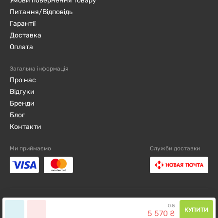
Умови повернення товару
Питання/Відповідь
Гарантії
Доставка
Оплата
Загальна інформація
Про нас
Відгуки
Бренди
Блог
Контакти
Ми приймаємо
Служби доставки
djini.com.ua ©2019 - 2026 / Всі права захищені
0
₴
КУПИТИ
5
570
₴