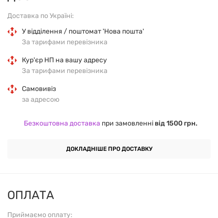
білки за межами організму, полегшує симптоми
Доставка по Україні:
запалення та сприяє відновленню тканин.
У відділення / поштомат 'Нова пошта'
Серрапептаза часто використовується для
За тарифами перевізника
зменшення болю та покращення загального стану
Кур'єр НП на вашу адресу
організму.
За тарифами перевізника
Самовивіз
КЛЮЧОВІ ПЕРЕВАГИ:
за адресою
Безкоштовна доставка
при замовленні
від 1500 грн.
Зменшення запалення:
Серрапептаза сприяє
зменшенню запалення та відновленню
ДОКЛАДНІШЕ ПРО ДОСТАВКУ
пошкоджених тканин, полегшуючи біль і
дискомфорт.
Підтримка дихальної системи:
Допомагає
ОПЛАТА
очищати дихальні шляхи, зменшуючи в'язкість
Приймаємо оплату: