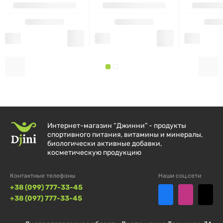
Улучшает метаболизм жиров и способствует
энерговыделению
Поддерживает выносливость при физических
нагрузках
Удобная форма и высокая концентрация
активного вещества
Сертифицированное сырье Carnipure®
Интернет-магазин “Джинни” - продукты
спортивного питания, витамины и минералы,
биологически активные добавки,
Начните свой день с энергией — выберите MST L-
косметическую продукцию
Carnitine 100.000!
Контактные телефоны
Наши соц.сети
+38 (099) 777-33-45
+38 (097) 777-33-45