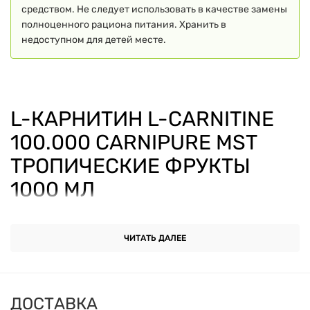
средством. Не следует использовать в качестве замены
полноценного рациона питания. Хранить в
недоступном для детей месте.
L-КАРНИТИН L-CARNITINE
100.000 CARNIPURE MST
ТРОПИЧЕСКИЕ ФРУКТЫ
1000 МЛ
L-Carnitine 100.000 от MST
— это мощная жидкая
ЧИТАТЬ ДАЛЕЕ
добавка для поддержания энергии, выносливости и
эффективного сжигания жира. Формула на основе
Carnipure®
— это чистая форма L-карнитина с
ДОСТАВКА
проверенным качеством. Обладает приятным вкусом