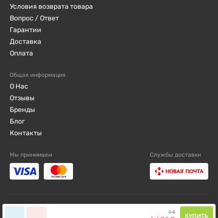
Условия возврата товара
Вопрос / Ответ
Гарантии
Доставка
Оплата
Общая информация
О Нас
Отзывы
Бренды
Блог
Контакты
Мы принимаем
Службы доставки
djini.com.ua ©2019 - 2026 / Все права защищены
0
₴
КУПИТЬ