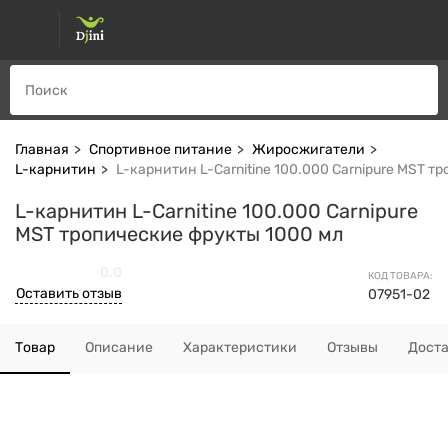
Главная
Спортивное питание
Жиросжигатели
L-карнитин
L-карнитин L-Carnitine 100.000 Carnipure MST т
L-карнитин L-Carnitine 100.000 Carnipure
MST тропические фрукты 1000 мл
0.0
КОД ТОВАРА:
Оставить отзыв
07951-02
Товар
Описание
Характеристики
Отзывы
Дост