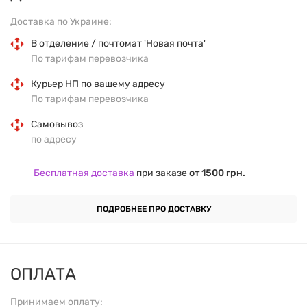
тропических фруктов, идеально подходит для
Доставка по Украине:
активных людей, спортсменов и всех, кто стремится
В отделение / почтомат 'Новая почта'
контролировать свой вес.
По тарифам перевозчика
Курьер НП по вашему адресу
ОСНОВНЫЕ ХАРАКТЕРИСТИКИ:
По тарифам перевозчика
Самовывоз
Форма выпуска:
жидкость
по адресу
Вкус:
тропические фрукты
Бесплатная доставка
при заказе
от 1500 грн.
Объем:
1000 мл
ПОДРОБНЕЕ ПРО ДОСТАВКУ
Количество порций:
40
ОПЛАТА
ПИЩЕВАЯ ЦЕННОСТЬ (1 ПОРЦИЯ =
25 МЛ):
Принимаем оплату: