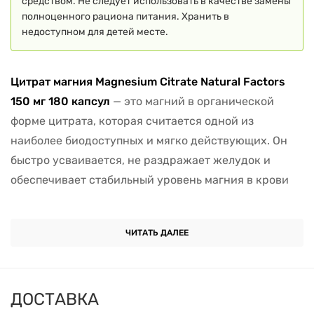
средством. Не следует использовать в качестве замены
полноценного рациона питания. Хранить в
недоступном для детей месте.
Цитрат магния Magnesium Citrate Natural Factors
150 мг 180 капсул
— это магний в органической
форме цитрата, которая считается одной из
наиболее биодоступных и мягко действующих. Он
быстро усваивается, не раздражает желудок и
обеспечивает стабильный уровень магния в крови
без риска передозировки. Такая форма особенно
подходит для людей с повышенной
ЧИТАТЬ ДАЛЕЕ
чувствительностью к добавкам, хроническим
стрессом или нарушением сна.
Магний
участвует в работе нервной системы, мышц,
ДОСТАВКА
сердца, костей и кишечника. При его дефиците