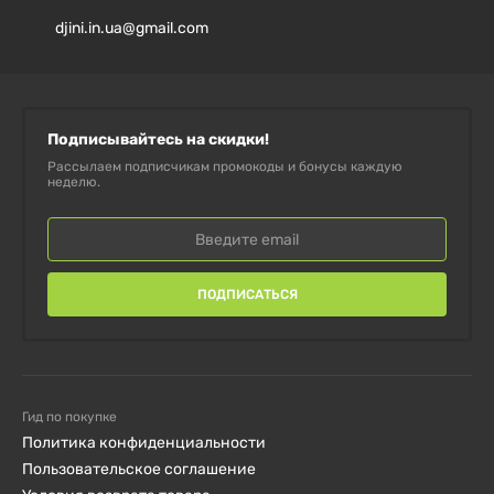
djini.in.ua@gmail.com
Магний
150 мг
36%
(цитрат)
Подписывайтесь на скидки!
Рассылаем подписчикам промокоды и бонусы каждую
Дополнительные ингредиенты:
желатиновая
неделю.
капсула (желатин, очищенная вода),
микрокристаллическая целлюлоза, стеарат магния
(растительного происхождения).
ПОДПИСАТЬСЯ
Не содержит:
искусственных красителей,
консервантов, подсластителей, молочных
продуктов, крахмала, сахара, пшеницы, глютена,
Гид по покупке
дрожжей, соя, кукуруза, яиц, рыба, моллюсков, соли,
Политика конфиденциальности
древесных орехов, ГМО.
Пользовательское соглашение