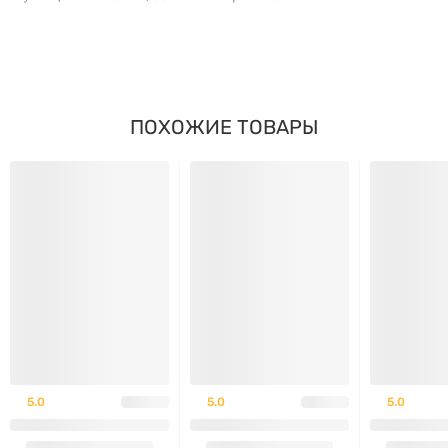
Магний участвует в усвоении кальция и витамина D,
поэтому его прием важен при
профилактике
остеопороза
и в программах для укрепления костей.
Благодаря легкому расслабляющему действию на
ПОХОЖИЕ ТОВАРЫ
гладкую мускулатуру, цитрат магния также
улучшает моторику кишечника и может быть
полезен при нерегулярном стуле, чувстве спазмов
или метеоризме, особенно на фоне стресса.
Цитрат магния Magnesium Citrate Natural Factors
150 мг 180 капсул
— это сбалансированная
поддержка при эмоциональном и физическом
напряжении. Подходит для тех, кто плохо засыпает,
просыпается среди ночи, ощущает хроническое
5.0
5.0
5.0
напряжение в теле или работает в условиях, где
нервная система не получает возможности