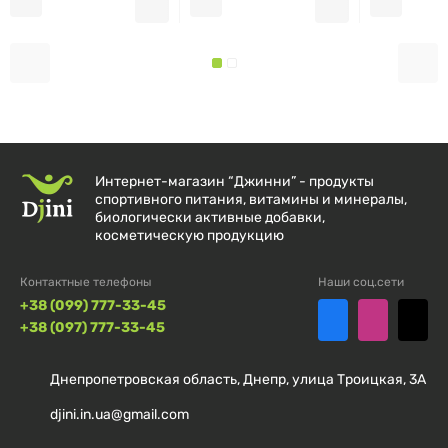
Количество в 1
% от суточной
порции
нормы
Магний (глицинат
120 мг
29%
магния)
Интернет-магазин “Джинни” - продукты
спортивного питания, витамины и минералы,
биологически активные добавки,
косметическую продукцию
Дополнительные ингредиенты:
гипоаллергенные
растительные волокна (целлюлоза), вегетарианские
Контактные телефоны
Наши соц.сети
капсулы (целлюлоза, вода).
+38 (099) 777-33-45
+38 (097) 777-33-45
Предупреждение
Днепропетровская область, Днепр, улица Троицкая, 3А
Хранить в сухом, прохладном месте.
djini.in.ua@gmail.com
Если вы беременны или кормите грудью, имеете