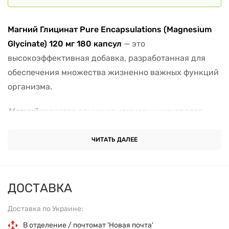
Магний Глицинат Pure Encapsulations (Magnesium
Glycinate) 120 мг 180 капсул
— это
высокоэффективная добавка, разработанная для
обеспечения множества жизненно важных функций
организма.
Магний
является одним из ключевых минералов,
участвующих в более чем 300 биохимических
процессах, включая работу мышц и нервов, синтез
ЧИТАТЬ ДАЛЕЕ
белка, регулирование уровня сахара в крови и
нормальное артериальное давление. Форма
глицината магния
отличается высокой
ДОСТАВКА
усвояемостью, что позволяет организму эффективно
Доставка по Украине:
использовать этот минерал. Это особенно важно для
людей с дефицитом магния, а также для тех, кто
В отделение / почтомат 'Новая почта'