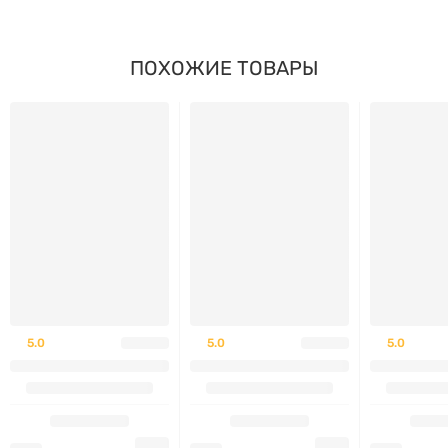
(Magnesium Glycinate) 120 мг 180 капсул
в свой
рацион, вы сможете улучшить работу нервной
системы, нормализовать сон, укрепить кости и зубы,
ПОХОЖИЕ ТОВАРЫ
а также повысить физическую выносливость.
Рекомендации по применению
Принимать 1-4 капсулы в день в разделенных дозах
во время еды.
Состав
5.0
5.0
5.0
Порция:
1 капсула
Порций в упаковке:
180