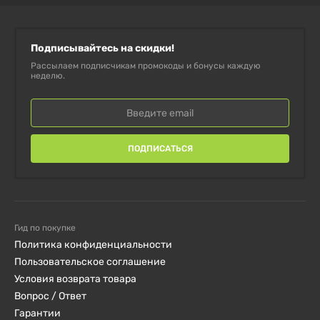
какие-то проблемы со здоровьем или принимаете
какие-то лекарства, то проконсультируйтесь с
Подписывайтесь на скидки!
врачом перед использованием.
Рассылаем подписчикам промокоды и бонусы каждую
неделю.
Хранить в недоступном для детей месте.
Использовать только при неповрежденной защитной
пломбе.
ПОДПИСАТЬСЯ
Гид по покупке
Политика конфиденциальности
Пользовательское соглашение
Условия возврата товара
Вопрос / Ответ
Гарантии