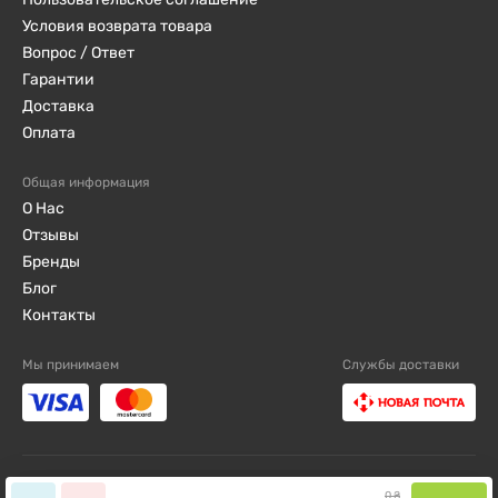
Условия возврата товара
Вопрос / Ответ
Гарантии
Доставка
Оплата
Общая информация
О Нас
Отзывы
Бренды
Блог
Контакты
Мы принимаем
Службы доставки
djini.com.ua ©2019 - 2026 / Все права защищены
0
₴