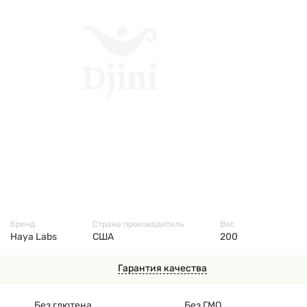
7617
Бренд
Страна производитель
Вес
Haya Labs
США
200
Гарантия качества
Без глютена
Без ГМО