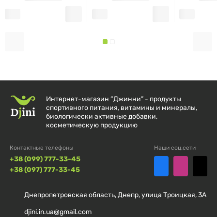
ложку, молоко или непосредственно в рот ребенка в
соответствии с инструкцией на упаковке. находится
на медикаментозном лечении.
Интернет-магазин “Джинни” - продукты
спортивного питания, витамины и минералы,
биологически активные добавки,
косметическую продукцию
Контактные телефоны
Наши соц.сети
+38 (099) 777-33-45
+38 (097) 777-33-45
Днепропетровская область, Днепр, улица Троицкая, 3А
djini.in.ua@gmail.com