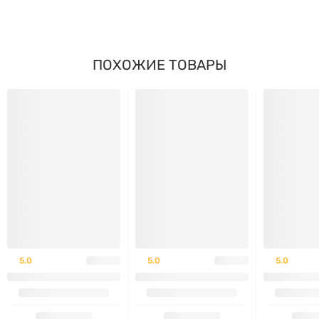
в 1 порции
нормы
10 мкг (400
ПОХОЖИЕ ТОВАРЫ
Витамин D3
100%
МЕ)
Лактобактерии рамнозуса
≥ 1 млрд
(Lactobacillus rhamnosus)
†
клеток**
GG
‡ Суточная норма не определена.
** Неоткрытую бутылку хранить в соответствии с
инструкцией до истечения срока годности.
5.0
5.0
5.0
Рекомендации по применению:
Перед использованием хорошо встряхните флакон.
Добавляйте рекомендованное количество капель в