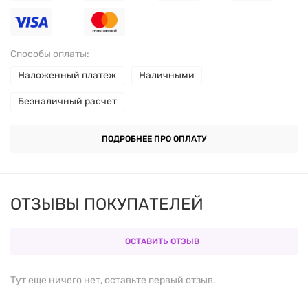
Содействует уменьшению колик и нормализации
пищеварения
Способы оплаты:
Подходит для детей на грудном и искусственном
Наложенный платеж
Наличными
вскармливании
Безналичный расчет
Поддерживает формирование иммунной системы
в период активного роста
ПОДРОБНЕЕ ПРО ОПЛАТУ
Состав продукта:
ОТЗЫВЫ ПОКУПАТЕЛЕЙ
Размер порции:
5 капель (0,25 мл)
ОСТАВИТЬ ОТЗЫВ
Порций в упаковке:
30
Тут еще ничего нет, оставьте первый отзыв.
% от
Количество
суточной