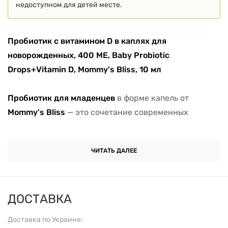
недоступном для детей месте.
Пробиотик с витамином D в каплях для
новорожденных, 400 МЕ, Baby Probiotic
Drops+Vitamin D, Mommy's Bliss, 10 мл
Пробиотик для младенцев
в форме капель от
Mommy's Bliss
— это сочетание современных
достижений в сфере детского питания и заботы о
здоровье малышей с первых дней жизни
Пробиотик
ЧИТАТЬ ДАЛЕЕ
с витамином D микрофлоры кишечника, что
критически важно для формирования иммунитета,
пищеварения и общего развития ребенка.
ДОСТАВКА
Благодаря форме капель продукт удобно
дозировать, а нейтральный вкус не вызывает
Доставка по Украине:
отвращения у малышей. детей
, что способствует