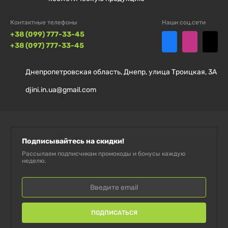
**Шейкер Amix Mini** идеально подходит для
Контактные телефоны
Наши соц.сети
активных людей, ценящих стиль и
+38 (099) 777-33-45
функциональность.
+38 (097) 777-33-45
Безопасный материал без BPA гарантирует
Днепропетровская область, Днепр, улица Троицкая, 3А
безопасность для вашего здоровья.
djini.in.ua@gmail.com
Компактный размер позволяет легко брать его с
собой в спортзал или на прогулку.
Подписывайтесь на скидки!
Заказывайте сейчас, чтобы получить этот стильный
Рассылаем подписчикам промокоды и бонусы каждую
и удобный шейкер по выгодной цене!
неделю.
ПОДПИСАТЬСЯ