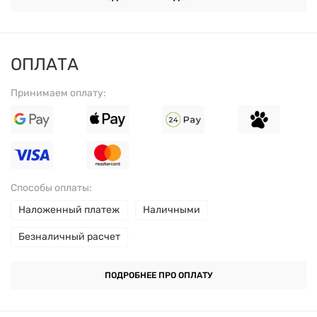
выразительности.
Изготовлен из высококачественного пластика, без
ОПЛАТА
бисфенола-А (BPA), что делает его безопасным
для здоровья.
Принимаем оплату:
Конструкция шейкера предотвращает
проливание жидкости, что удобно для
транспортировки.
Способы оплаты:
Прост в уходе — легко моется вручную и подходит
Наложенный платеж
Наличными
для мытья посудомоечной машины.
Безналичный расчет
РЕКОМЕНДАЦИИ ПО
ПОДРОБНЕЕ ПРО ОПЛАТУ
ИСПОЛЬЗОВАНИЮ