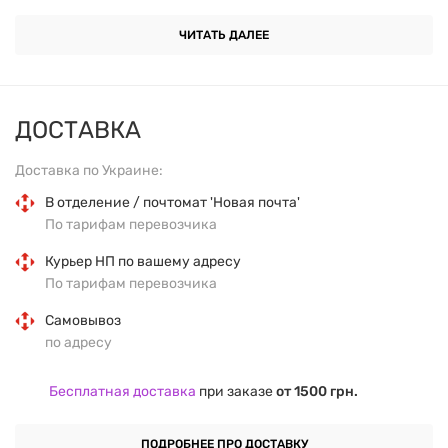
Бренд:
Amix.
ЧИТАТЬ ДАЛЕЕ
Объем:
400 мл.
Цвет:
неоновый розовый.
ДОСТАВКА
Материал:
высокопрочный пластик, безопасный
Доставка по Украине:
для пищевых продуктов.
В отделение / почтомат 'Новая почта'
По тарифам перевозчика
Страна производитель:
Чехия.
Курьер НП по вашему адресу
По тарифам перевозчика
ПРЕИМУЩЕСТВА ТОВАРА
Самовывоз
по адресу
Компактный и удобный шейкер для ежедневного
Бесплатная доставка
при заказе
от 1500 грн.
использования.
Яркий неоновый цвет придает стилю и
ПОДРОБНЕЕ ПРО ДОСТАВКУ