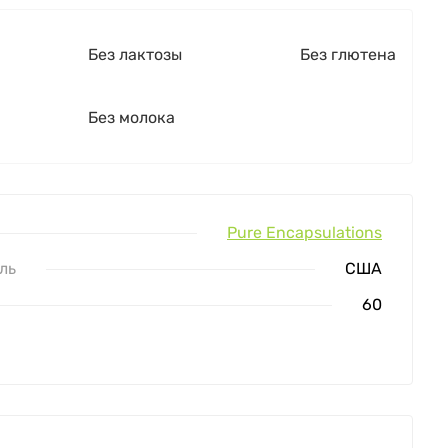
Без лактозы
Без глютена
Без молока
Pure Encapsulations
ль
США
60