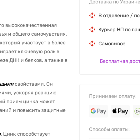
Доставка по Украине
В отделение / по
то высококачественная
Курьер НП по ва
ья и общего самочувствия.
оторый участвует в более
Самовывоз
 играет ключевую роль в
зе ДНК и белков, а также в
Бесплатная дос
ющими
свойствами. Он
иями, ускоряя реакцию
Принимаем оплату:
ный прием цинка может
аний и повысить защитные
Способы оплаты:
и
. Цинк способствует