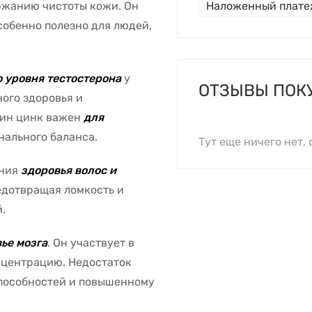
ржанию чистоты кожи. Он
Наложенный плат
собенно полезно для людей,
 уровня тестостерона
у
ОТЗЫВЫ ПОК
ого здоровья и
щин цинк важен
для
нального баланса.
Тут еще ничего нет, 
ания
здоровья волос и
редотвращая ломкость и
.
ье мозга
. Он участвует в
нцентрацию. Недостаток
пособностей и повышенному