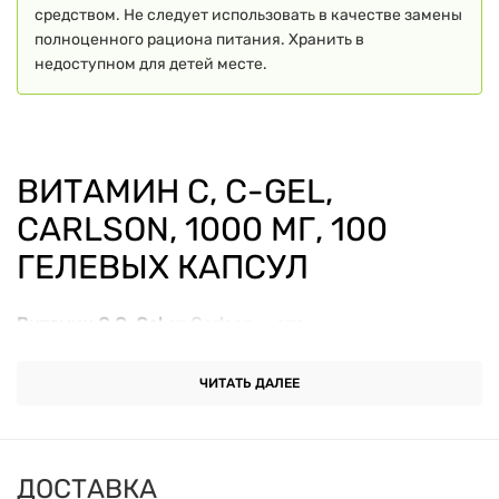
средством. Не следует использовать в качестве замены
полноценного рациона питания. Хранить в
недоступном для детей месте.
ВИТАМИН C, C-GEL,
CARLSON, 1000 МГ, 100
ГЕЛЕВЫХ КАПСУЛ
Витамин C C-Gel
от Carlson — это
высококачественная пищевая добавка,
разработанная для укрепления иммунной системы и
ЧИТАТЬ ДАЛЕЕ
поддержания общего здоровья. Витамин C является
мощным антиоксидантом, который помогает
защищать клетки от оксидативного стресса,
ДОСТАВКА