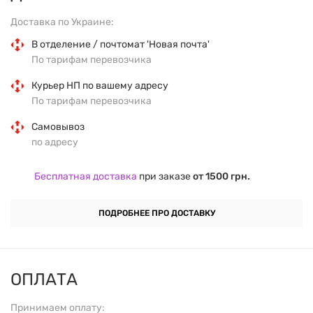
поддерживает здоровье кожи, сосудов и
Доставка по Украине:
заживление ран.
В отделение / почтомат 'Новая почта'
По тарифам перевозчика
КЛЮЧЕВЫЕ ПРЕИМУЩЕСТВА:
Курьер НП по вашему адресу
По тарифам перевозчика
Укрепление иммунитета:
Витамин C обеспечивает
Самовывоз
надежную защиту организма от инфекций,
по адресу
укрепляя иммунную систему.
Бесплатная доставка
при заказе
от 1500 грн.
Антиоксидантная защита:
Помогает
нейтрализовать вредные свободные радикалы,
ПОДРОБНЕЕ ПРО ДОСТАВКУ
поддерживая здоровье клеток.
Улучшение коллагенового синтеза:
Способствует
ОПЛАТА
образованию коллагена, важного для здоровья
кожи, суставов и сосудов.
Принимаем оплату: