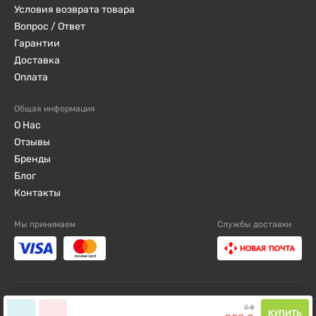
Условия возврата товара
Вопрос / Ответ
Гарантии
Доставка
Оплата
Общая информация
О Нас
Отзывы
Бренды
Блог
Контакты
Мы принимаем
Службы доставки
djini.com.ua ©2019 - 2026 / Все права защищены
0
₴
КУПИТЬ