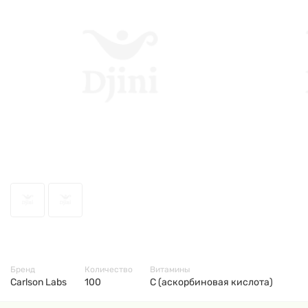
50253
Бренд
Количество
Витамины
Carlson Labs
100
С (аскорбиновая кислота)