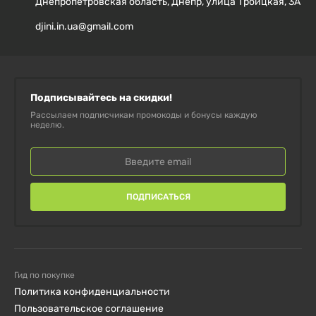
Днепропетровская область, Днепр, улица Троицкая, 3А
добавок.
djini.in.ua@gmail.com
Специальные предложения для постоянных
клиентов.
Подписывайтесь на скидки!
Укрепите свою иммунную систему и почувствуйте
Рассылаем подписчикам промокоды и бонусы каждую
неделю.
себя более энергичным с
Витамином C C-Gel
от
Carlson!
ПОДПИСАТЬСЯ
Гид по покупке
Политика конфиденциальности
Пользовательское соглашение