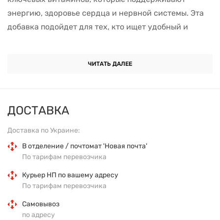
энергию, здоровье сердца и нервной системы. Эта
добавка подойдет для тех, кто ищет удобный и
вкусный способ восполнить необходимые элементы.
Витамин B6, B12 и фолиевая кислота работают
ЧИТАТЬ ДАЛЕЕ
вместе, чтобы укрепить здоровье и поддерживать
ключевые процессы в организме.
ДОСТАВКА
Витамин B6
играет важную роль в обмене
аминокислот и синтезе нейромедиаторов,
Доставка по Украине:
влияющих на настроение, память и концентрацию.
В отделение / почтомат 'Новая почта'
Он помогает регулировать уровень гомоцистеина —
По тарифам перевозчика
вещества, которое в избытке может негативно
Курьер НП по вашему адресу
влиять на здоровье сосудов.
По тарифам перевозчика
Самовывоз
Фолиевая кислота (витамин B9)
необходима для
по адресу