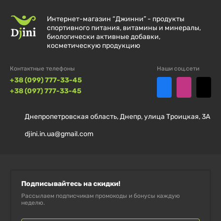
Интернет-магазин “Джинни” - продукты
спортивного питания, витамины и минералы,
биологически активные добавки,
Состав
косметическую продукцию
Контактные телефоны
Порция:
1 таблетка
Наши соц.сети
+38 (099) 777-33-45
+38 (097) 777-33-45
Порций в упаковке:
60
Днепропетровская область, Днепр, улица Троицкая, 3А
% от
Количество
суточной
djini.in.ua@gmail.com
в 1 порции
нормы
Калории
5
Подписывайтесь на скидки!
Всего углеводов
1 г
< 1%**
Рассылаем подписчикам промокоды и бонусы каждую
неделю.
Всего сахара
1 г
*